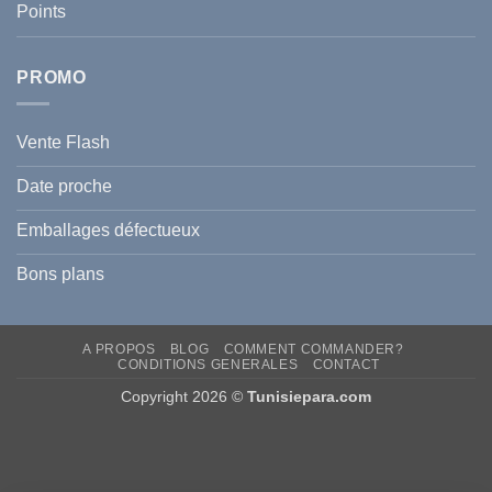
Points
l
Hyperpigmentation
PROMO
Vente Flash
Date proche
Emballages défectueux
Bons plans
A PROPOS
BLOG
COMMENT COMMANDER?
CONDITIONS GENERALES
CONTACT
Copyright 2026 ©
Tunisiepara.com