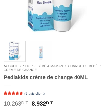
ACCUEIL
/
SHOP
/
BÉBÉ & MAMAN
/
CHANGE DE BÉBÉ
/
CRÈME DE CHANGE
Pediakids crème de change 40ML
(
5
avis client)
Noté
5
5
sur
Le
Le
10.263
8.932
D.T
D.T
5 basé sur
notations