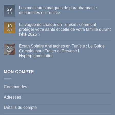
Les meilleures marques de parapharmacie
29
disponibles en Tunisie
Juil
Aucun
commentaire
La vague de chaleur en Tunisie : comment
sur
10
Les
protéger votre santé et celle de votre famille durant
Juil
meilleures
l’été 2026 ?
marques
de
Aucun
parapharmacie
commentaire
disponibles
Écran Solaire Anti taches en Tunisie : Le Guide
sur
22
en
La
Complet pour Traiter et Prévenir l
Tunisie
Juin
vague
Hyperpigmentation
de
chaleur
Aucun
en
commentaire
Tunisie
sur
:
Écran
MON COMPTE
comment
Solaire
protéger
Anti
votre
taches
santé
en
et
Commandes
Tunisie
celle
:
de
Le
votre
Adresses
Guide
famille
Complet
durant
pour
l’été
Détails du compte
Traiter
2026
et
?
Prévenir