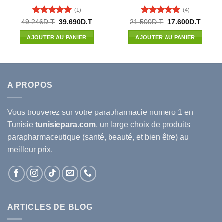
(1)
(4)
Note
5
sur
Note
4.75
Le
Le
Le
Le
49.246
D.T
39.690
D.T
21.500
D.T
17.600
D.T
prix
prix
prix
prix
5
sur 5
l
initial
actuel
initial
actuel
AJOUTER AU PANIER
AJOUTER AU PANIER
était :
est :
était :
est :
00D.T.
49.246D.T.
39.690D.T.
21.500D.T.
17.600
A PROPOS
Vous trouverez sur votre
parapharmacie
numéro 1 en
Tunisie
tunisiepara.com
, un large choix de produits
parapharmaceutique (santé, beauté, et bien être) au
meilleur prix.
ARTICLES DE BLOG