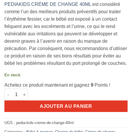
prix
prix
client
PEDIAKIDS CRÉME DE CHANGE 40ML
est considéré
initial
actuel
comme l’un des meilleurs produits préventifs pour traiter
était :
est :
l’érythème fessier, car le bébé est exposé à un contact
10.263D.T.
8.932D.T.
fréquent avec les excréments et l’urine, ce qui le rend
vulnérable aux irritations qui peuvent se développer et
devenir graves à l’avenir en raison du manque de
précaution. Par conséquent, nous recommandons d’utiliser
ce produit en raison de ses bons résultats pour éviter au
bébé les problèmes résultant du port prolongé de couches.
En stock
Achetez ce produit maintenant et gagnez
9
Points !
quantité de Pediakids crème de change 40ML
AJOUTER AU PANIER
UGS :
pedia-kids-creme-de-change-40ml
Catégories :
Bébé & maman
,
Change de bébé
,
Crème de change
,