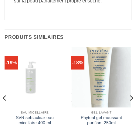
sur la peau parfaitement propre et sèche.
PRODUITS SIMILAIRES
-19%
-18%
EAU MICELLAIRE
GEL LAVANT
SVR sebiaclear eau
Phyteal gel moussant
micellaire 400 ml
purifiant 250ml