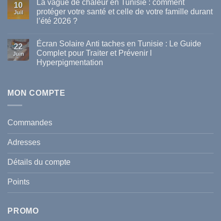
La vague de chaleur en Tunisie : comment
sur
10
Les
protéger votre santé et celle de votre famille durant
Juil
meilleures
l’été 2026 ?
marques
de
Aucun
parapharmacie
commentaire
disponibles
Écran Solaire Anti taches en Tunisie : Le Guide
sur
22
en
La
Complet pour Traiter et Prévenir l
Tunisie
Juin
vague
Hyperpigmentation
de
chaleur
Aucun
en
commentaire
Tunisie
sur
:
Écran
MON COMPTE
comment
Solaire
protéger
Anti
votre
taches
santé
en
et
Commandes
Tunisie
celle
:
de
Le
votre
Adresses
Guide
famille
Complet
durant
pour
l’été
Détails du compte
Traiter
2026
et
?
Prévenir
Points
l
Hyperpigmentation
PROMO