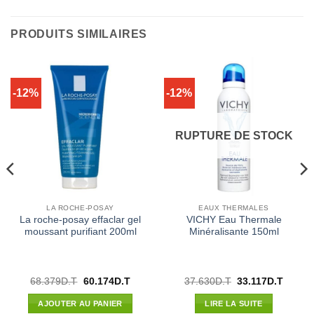
PRODUITS SIMILAIRES
-12%
-12%
RUPTURE DE STOCK
LA ROCHE-POSAY
EAUX THERMALES
La roche-posay effaclar gel
VICHY Eau Thermale
moussant purifiant 200ml
Minéralisante 150ml
Le
Le
Le
Le
68.379
D.T
60.174
D.T
37.630
D.T
33.117
D.T
prix
prix
prix
prix
l
initial
actuel
initial
actuel
AJOUTER AU PANIER
LIRE LA SUITE
était :
est :
était :
est :