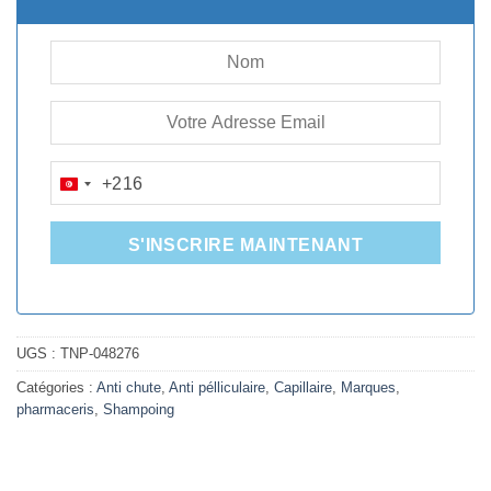
+216
TUNISIA
+216
S'INSCRIRE MAINTENANT
UGS :
TNP-048276
Catégories :
Anti chute
,
Anti pélliculaire
,
Capillaire
,
Marques
,
pharmaceris
,
Shampoing