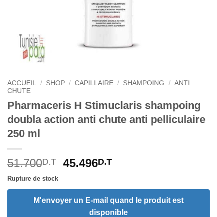
ACCUEIL
/
SHOP
/
CAPILLAIRE
/
SHAMPOING
/
ANTI
CHUTE
Pharmaceris H Stimuclaris shampoing
doubla action anti chute anti pelliculaire
250 ml
Le
Le
51.700
45.496
D.T
D.T
prix
prix
Rupture de stock
initial
actuel
était :
est :
M'envoyer un E-mail quand le produit est
51.700D.T.
45.496D.T.
disponible