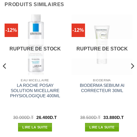
PRODUITS SIMILAIRES
-12%
-12%
RUPTURE DE STOCK
RUPTURE DE STOCK
EAU MICELLAIRE
BIODERMA
LA ROCHE POSAY
BIODERMA SEBIUM AI
SOLUTION MICELLAIRE
CORRECTEUR 30ML
PHYSIOLOGIQUE 400ML
Le
Le
Le
Le
30.000
D.T
26.400
D.T
38.500
D.T
33.880
D.T
prix
prix
prix
prix
l
initial
actuel
initial
actuel
LIRE LA SUITE
LIRE LA SUITE
était :
est :
était :
est :
6D.T.
30.000D.T.
26.400D.T.
38.500D.T.
33.880