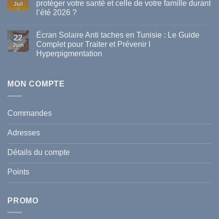
Les
protéger votre santé et celle de votre famille durant
Juil
meilleures
l’été 2026 ?
marques
de
Aucun
parapharmacie
commentaire
disponibles
Écran Solaire Anti taches en Tunisie : Le Guide
sur
22
en
La
Complet pour Traiter et Prévenir l
Tunisie
Juin
vague
Hyperpigmentation
de
chaleur
Aucun
en
commentaire
Tunisie
sur
:
Écran
MON COMPTE
comment
Solaire
protéger
Anti
votre
taches
santé
en
et
Commandes
Tunisie
celle
:
de
Le
votre
Adresses
Guide
famille
Complet
durant
pour
l’été
Détails du compte
Traiter
2026
et
?
Prévenir
Points
l
Hyperpigmentation
PROMO