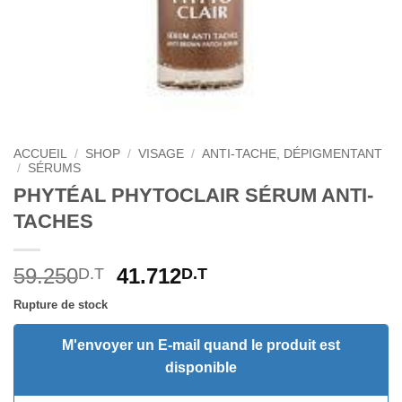
ACCUEIL
/
SHOP
/
VISAGE
/
ANTI-TACHE, DÉPIGMENTANT
/
SÉRUMS
PHYTÉAL PHYTOCLAIR SÉRUM ANTI-
TACHES
Le
Le
59.250
41.712
D.T
D.T
prix
prix
Rupture de stock
initial
actuel
était :
est :
M'envoyer un E-mail quand le produit est
59.250D.T.
41.712D.T.
disponible