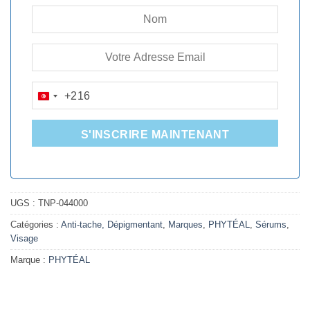
+216
TUNISIA
+216
S'INSCRIRE MAINTENANT
UGS :
TNP-044000
Catégories :
Anti-tache, Dépigmentant
,
Marques
,
PHYTÉAL
,
Sérums
,
Visage
Marque :
PHYTÉAL