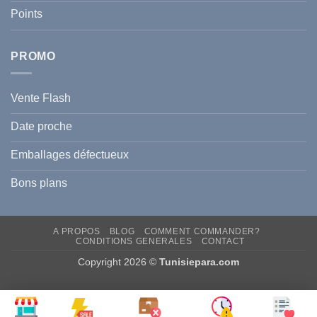
?
Prévenir
Points
l
Hyperpigmentation
PROMO
Vente Flash
Date proche
Emballages défectueux
Bons plans
A PROPOS
BLOG
COMMENT COMMANDER?
CONDITIONS GENERALES
CONTACT
Copyright 2026 ©
Tunisiepara.com