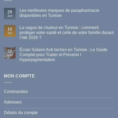
Les meilleures marques de parapharmacie
29
disponibles en Tunisie
Juil
Aucun
commentaire
La vague de chaleur en Tunisie : comment
sur
10
Les
protéger votre santé et celle de votre famille durant
Juil
meilleures
l’été 2026 ?
marques
de
Aucun
parapharmacie
commentaire
disponibles
Écran Solaire Anti taches en Tunisie : Le Guide
sur
22
en
La
Complet pour Traiter et Prévenir l
Tunisie
Juin
vague
Hyperpigmentation
de
chaleur
Aucun
en
commentaire
Tunisie
sur
:
Écran
MON COMPTE
comment
Solaire
protéger
Anti
votre
taches
santé
en
et
Commandes
Tunisie
celle
:
de
Le
votre
Adresses
Guide
famille
Complet
durant
pour
l’été
Détails du compte
Traiter
2026
et