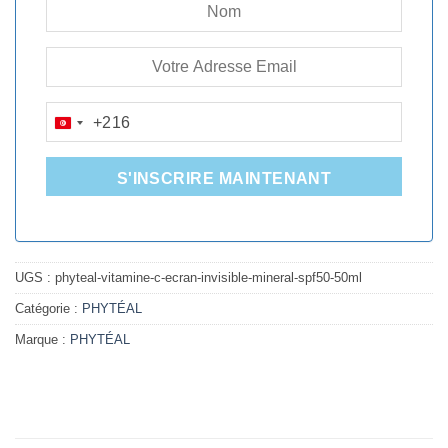
+216
TUNISIA
+216
S'INSCRIRE MAINTENANT
UGS :
phyteal-vitamine-c-ecran-invisible-mineral-spf50-50ml
Catégorie :
PHYTÉAL
Marque :
PHYTÉAL