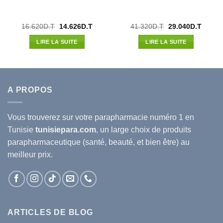
Le
Le
Le
Le
16.620
D.T
14.626
D.T
41.320
D.T
29.040
D.T
prix
prix
prix
prix
l
initial
actuel
initial
actuel
LIRE LA SUITE
LIRE LA SUITE
était :
est :
était :
est :
05D.T.
16.620D.T.
14.626D.T.
41.320D.T.
29.040
A PROPOS
Vous trouverez sur votre
parapharmacie
numéro 1 en
Tunisie
tunisiepara.com
, un large choix de produits
parapharmaceutique (santé, beauté, et bien être) au
meilleur prix.
ARTICLES DE BLOG