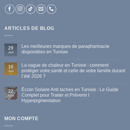
ARTICLES DE BLOG
Les meilleures marques de parapharmacie
29
disponibles en Tunisie
Juil
Aucun
commentaire
La vague de chaleur en Tunisie : comment
sur
10
Les
protéger votre santé et celle de votre famille durant
Juil
meilleures
l’été 2026 ?
marques
de
Aucun
parapharmacie
commentaire
disponibles
Écran Solaire Anti taches en Tunisie : Le Guide
sur
22
en
La
Complet pour Traiter et Prévenir l
Tunisie
Juin
vague
Hyperpigmentation
de
chaleur
Aucun
en
commentaire
Tunisie
sur
:
Écran
MON COMPTE
comment
Solaire
protéger
Anti
votre
taches