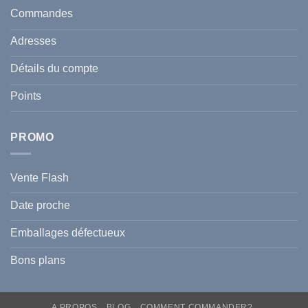
santé
en
et
Commandes
Tunisie
celle
:
de
Le
votre
Adresses
Guide
famille
Complet
durant
pour
l’été
Détails du compte
Traiter
2026
et
?
Prévenir
Points
l
Hyperpigmentation
PROMO
Vente Flash
Date proche
Emballages défectueux
Bons plans
A PROPOS
BLOG
COMMENT COMMANDER?