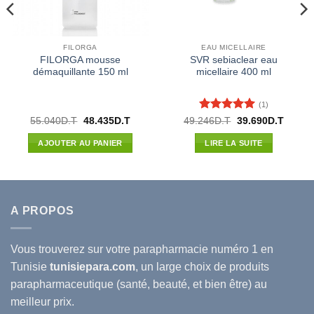
FILORGA
EAU MICELLAIRE
FILORGA mousse
SVR sebiaclear eau
démaquillante 150 ml
micellaire 400 ml
(1)
Note
5
sur
Le
Le
Le
Le
55.040
D.T
48.435
D.T
49.246
D.T
39.690
D.T
prix
prix
prix
prix
5
l
initial
actuel
initial
actuel
AJOUTER AU PANIER
LIRE LA SUITE
était :
est :
était :
est :
42D.T.
55.040D.T.
48.435D.T.
49.246D.T.
39.690
A PROPOS
Vous trouverez sur votre
parapharmacie
numéro 1 en
Tunisie
tunisiepara.com
, un large choix de produits
parapharmaceutique (santé, beauté, et bien être) au
meilleur prix.