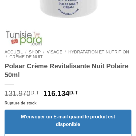
ACCUEIL
/
SHOP
/
VISAGE
/
HYDRATATION ET NUTRITION
/
CRÈME DE NUIT
Polaar Crème Revitalisante Nuit Polaire
50ml
Le
Le
131.970
116.134
D.T
D.T
prix
prix
Rupture de stock
initial
actuel
était :
est :
M'envoyer un E-mail quand le produit est
131.970D.T.
116.134D.T.
disponible