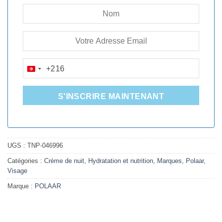
+216
TUNISIA
+216
S'INSCRIRE MAINTENANT
UGS :
TNP-046996
Catégories :
Crème de nuit
,
Hydratation et nutrition
,
Marques
,
Polaar
,
Visage
Marque :
POLAAR