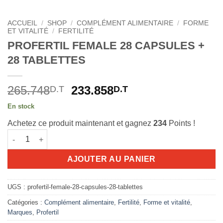
ACCUEIL
/
SHOP
/
COMPLÉMENT ALIMENTAIRE
/
FORME
ET VITALITÉ
/
FERTILITÉ
PROFERTIL FEMALE 28 CAPSULES +
28 TABLETTES
Le
Le
265.748
233.858
D.T
D.T
prix
prix
En stock
initial
actuel
Achetez ce produit maintenant et gagnez
234
Points !
était :
est :
quantité de PROFERTIL FEMALE 28 CAPSULES + 28 TABLETTE
265.748D.T.
233.858D.T.
AJOUTER AU PANIER
UGS :
profertil-female-28-capsules-28-tablettes
Catégories :
Complément alimentaire
,
Fertilité
,
Forme et vitalité
,
Marques
,
Profertil