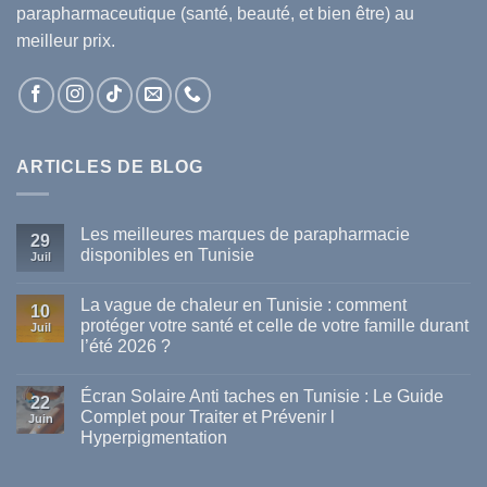
parapharmaceutique (santé, beauté, et bien être) au
meilleur prix.
ARTICLES DE BLOG
Les meilleures marques de parapharmacie
29
disponibles en Tunisie
Juil
Aucun
commentaire
La vague de chaleur en Tunisie : comment
sur
10
Les
protéger votre santé et celle de votre famille durant
Juil
meilleures
l’été 2026 ?
marques
de
Aucun
parapharmacie
commentaire
disponibles
Écran Solaire Anti taches en Tunisie : Le Guide
sur
22
en
La
Complet pour Traiter et Prévenir l
Tunisie
Juin
vague
Hyperpigmentation
de
chaleur
Aucun
en
commentaire
Tunisie
sur