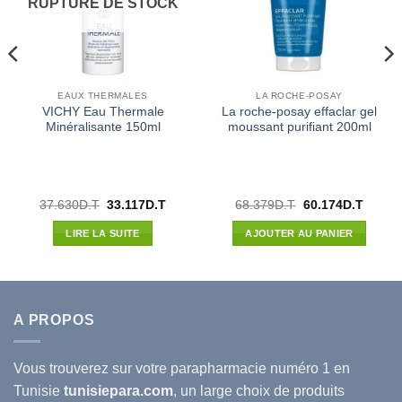
RUPTURE DE STOCK
EAUX THERMALES
LA ROCHE-POSAY
VICHY Eau Thermale
La roche-posay effaclar gel
Minéralisante 150ml
moussant purifiant 200ml
Le
Le
Le
Le
37.630
D.T
33.117
D.T
68.379
D.T
60.174
D.T
prix
prix
prix
prix
l
initial
actuel
initial
actuel
LIRE LA SUITE
AJOUTER AU PANIER
était :
est :
était :
est :
90D.T.
37.630D.T.
33.117D.T.
68.379D.T.
60.174
A PROPOS
Vous trouverez sur votre
parapharmacie
numéro 1 en
Tunisie
tunisiepara.com
, un large choix de produits