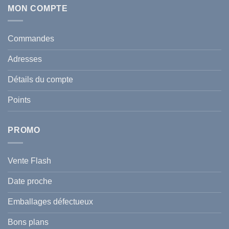
:
Écran
MON COMPTE
comment
Solaire
protéger
Anti
votre
taches
santé
en
et
Commandes
Tunisie
celle
:
de
Le
votre
Adresses
Guide
famille
Complet
durant
pour
l’été
Détails du compte
Traiter
2026
et
?
Prévenir
Points
l
Hyperpigmentation
PROMO
Vente Flash
Date proche
Emballages défectueux
Bons plans