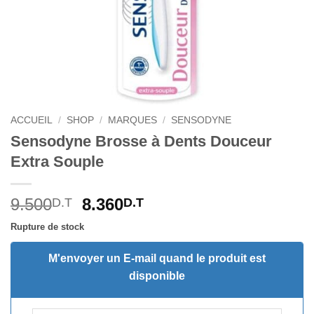
ACCUEIL
/
SHOP
/
MARQUES
/
SENSODYNE
Sensodyne Brosse à Dents Douceur
Extra Souple
Le
Le
9.500
8.360
D.T
D.T
prix
prix
Rupture de stock
initial
actuel
était :
est :
M'envoyer un E-mail quand le produit est
9.500D.T.
8.360D.T.
disponible