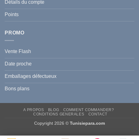
l’été
Détails du compte
Traiter
2026
et
?
Prévenir
Points
l
Hyperpigmentation
PROMO
Vente Flash
Date proche
Emballages défectueux
Bons plans
A PROPOS
BLOG
COMMENT COMMANDER?
CONDITIONS GENERALES
CONTACT
Copyright 2026 ©
Tunisiepara.com