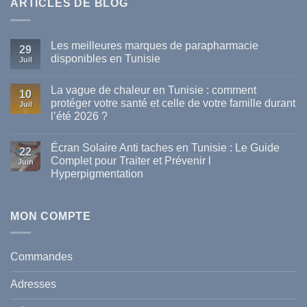
ARTICLES DE BLOG
Les meilleures marques de parapharmacie
29
disponibles en Tunisie
Juil
Aucun
commentaire
La vague de chaleur en Tunisie : comment
sur
10
Les
protéger votre santé et celle de votre famille durant
Juil
meilleures
l’été 2026 ?
marques
de
Aucun
parapharmacie
commentaire
disponibles
Écran Solaire Anti taches en Tunisie : Le Guide
sur
22
en
La
Complet pour Traiter et Prévenir l
Tunisie
Juin
vague
Hyperpigmentation
de
chaleur
Aucun
en
commentaire
Tunisie
sur
:
Écran
MON COMPTE
comment
Solaire
protéger
Anti
votre
taches
santé
en
et
Commandes
Tunisie
celle
:
de
Le
votre
Adresses
Guide
famille
Complet
durant
pour