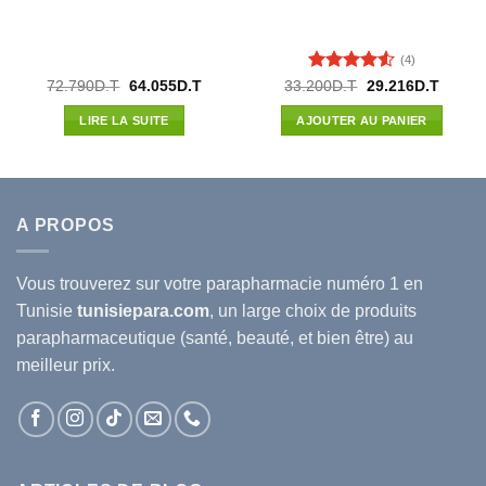
(4)
Note
4.5
Le
Le
Le
Le
72.790
D.T
64.055
D.T
33.200
D.T
29.216
D.T
prix
prix
prix
prix
sur 5
l
initial
actuel
initial
actuel
LIRE LA SUITE
AJOUTER AU PANIER
était :
est :
était :
est :
79D.T.
72.790D.T.
64.055D.T.
33.200D.T.
29.216
A PROPOS
Vous trouverez sur votre
parapharmacie
numéro 1 en
Tunisie
tunisiepara.com
, un large choix de produits
parapharmaceutique (santé, beauté, et bien être) au
meilleur prix.