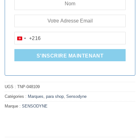
+216
TUNISIA
+216
S'INSCRIRE MAINTENANT
UGS :
TNP-048109
Catégories :
Marques
,
para shop
,
Sensodyne
Marque :
SENSODYNE