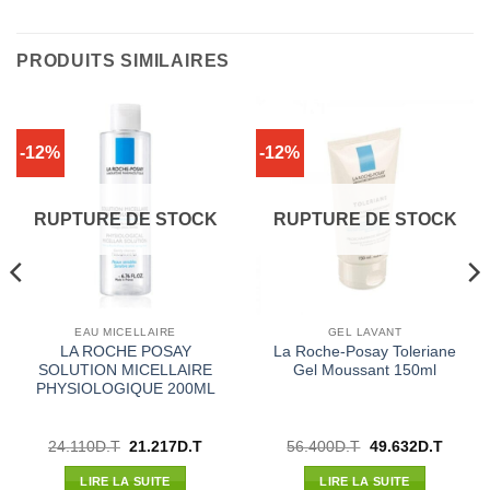
PRODUITS SIMILAIRES
-12%
-12%
RUPTURE DE STOCK
RUPTURE DE STOCK
EAU MICELLAIRE
GEL LAVANT
LA ROCHE POSAY
La Roche-Posay Toleriane
SOLUTION MICELLAIRE
Gel Moussant 150ml
PHYSIOLOGIQUE 200ML
Le
Le
Le
Le
24.110
D.T
21.217
D.T
56.400
D.T
49.632
D.T
prix
prix
prix
prix
l
initial
actuel
initial
actuel
LIRE LA SUITE
LIRE LA SUITE
était :
est :
était :
est :