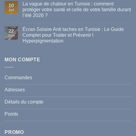
La vague de chaleur en Tunisie : comment
sur
10
Les
protéger votre santé et celle de votre famille durant
Juil
meilleures
l’été 2026 ?
marques
de
Aucun
parapharmacie
commentaire
disponibles
Écran Solaire Anti taches en Tunisie : Le Guide
sur
22
en
La
Complet pour Traiter et Prévenir l
Tunisie
Juin
vague
Hyperpigmentation
de
chaleur
Aucun
en
commentaire
Tunisie
sur
:
Écran
MON COMPTE
comment
Solaire
protéger
Anti
votre
taches
santé
en
et
Commandes
Tunisie
celle
:
de
Le
votre
Adresses
Guide
famille
Complet
durant
pour
l’été
Détails du compte
Traiter
2026
et
?
Prévenir
Points
l
Hyperpigmentation
PROMO