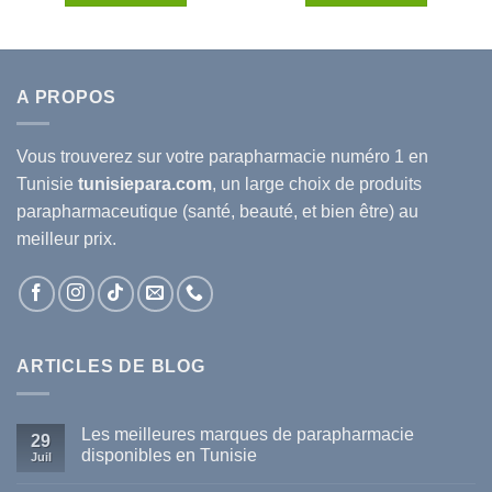
00D.T.
24.110D.T.
21.217D.T.
56.400D.T.
49.632
A PROPOS
Vous trouverez sur votre
parapharmacie
numéro 1 en
Tunisie
tunisiepara.com
, un large choix de produits
parapharmaceutique (santé, beauté, et bien être) au
meilleur prix.
ARTICLES DE BLOG
Les meilleures marques de parapharmacie
29
disponibles en Tunisie
Juil
Aucun
commentaire