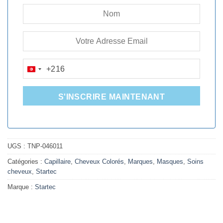
+216
TUNISIA
+216
S'INSCRIRE MAINTENANT
UGS :
TNP-046011
Catégories :
Capillaire
,
Cheveux Colorés
,
Marques
,
Masques
,
Soins
cheveux
,
Startec
Marque :
Startec