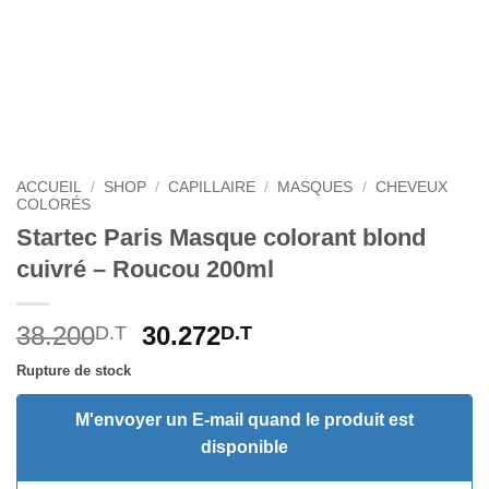
ACCUEIL
/
SHOP
/
CAPILLAIRE
/
MASQUES
/
CHEVEUX
COLORÉS
Startec Paris Masque colorant blond
cuivré – Roucou 200ml
Le
Le
38.200
30.272
D.T
D.T
prix
prix
Rupture de stock
initial
actuel
était :
est :
M'envoyer un E-mail quand le produit est
38.200D.T.
30.272D.T.
disponible