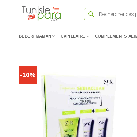
Passer
Recherche
au
de
produits
contenu
BÉBÉ & MAMAN
CAPILLAIRE
COMPLÉMENTS ALI
-10%