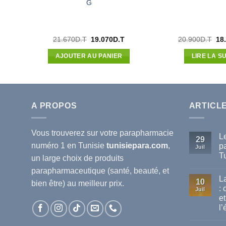
 200
G
Le
Le
Le
Le
21.670
D.T
19.070
D.T
20.900
D.T
18
prix
prix
prix
pri
actuel
initial
actuel
init
AJOUTER AU PANIER
LIRE LA SU
est :
était :
est :
étai
.
25.116D.T.
21.670D.T.
19.070D.T.
20.
A PROPOS
ARTICL
Vous trouverez sur votre
parapharmacie
L
29
numéro 1 en Tunisie
tunisiepara.com
,
p
Juil
T
un large choix de produits
Au
parapharmaceutique (santé, beauté, et
co
L
sur
10
bien être) au meilleur prix.
Le
:
Juil
mei
et
ma
de
l’
pa
dis
Au
en
co