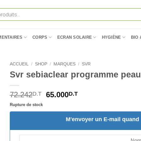
MENTAIRES
CORPS
ECRAN SOLAIRE
HYGIÈNE
BIO 
ACCUEIL
/
SHOP
/
MARQUES
/
SVR
Svr sebiaclear programme peau
Le
Le
72.242
65.000
D.T
D.T
prix
prix
Rupture de stock
initial
actuel
était :
est :
M'envoyer un E-mail quand l
72.242D.T.
65.000D.T.