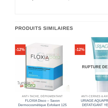
PRODUITS SIMILAIRES
-12%
-12%
CK
RUPTURE DE
ANTI-TACHE, DÉPIGMENTANT
ANTI-CERNES & A
T
FLOXIA Disco – Savon
URIAGE AQUAPR
Dermocosmétique Exfoliant 125
DEFATIGANT Y