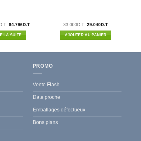
Le
Le
Le
Le
D.T
84.796
D.T
33.000
D.T
29.040
D.T
prix
prix
prix
prix
initial
actuel
initial
actuel
RE LA SUITE
AJOUTER AU PANIER
était :
est :
était :
est :
98.170D.T.
84.796D.T.
33.000D.T.
29.040D.T.
PROMO
Vente Flash
Date proche
Emballages défectueux
Bons plans