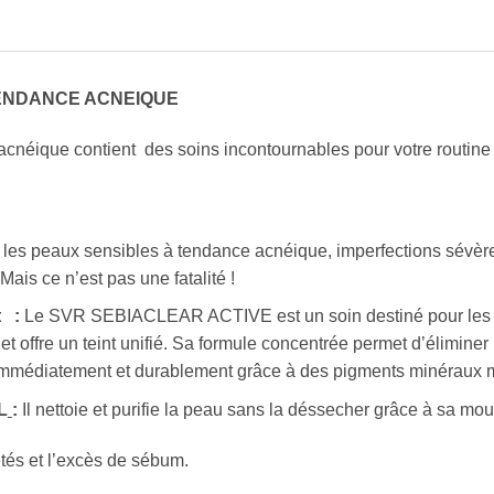
ENDANCE ACNEIQUE
néique contient des soins incontournables pour votre routine a
 les peaux sensibles à tendance acnéique, imperfections sévère
Mais ce n’est pas une fatalité !
t :
Le SVR SEBIACLEAR ACTIVE est un soin destiné pour les p
t offre un teint unifié. Sa formule concentrée permet d’éliminer l
immédiatement et durablement grâce à des pigments minéraux m
L
:
Il nettoie et purifie la peau sans la déssecher grâce à sa m
etés et l’excès de sébum.