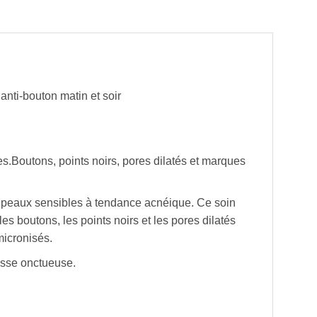
nti-bouton matin et soir
s.Boutons, points noirs, pores dilatés et marques
eaux sensibles à tendance acnéique. Ce soin
es boutons, les points noirs et les pores dilatés
icronisés.
ousse onctueuse.