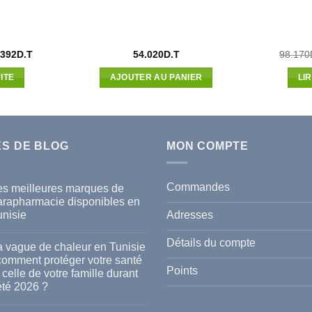
Le
.392
D.T
54.020
D.T
98.170
x
prix
ial
actuel
ITE
AJOUTER AU PANIER
LI
t :
est :
900D.T.
18.392D.T.
ES DE BLOG
MON COMPTE
Commandes
es meilleures marques de
arapharmacie disponibles en
Adresses
unisie
cun
mmentaire
Détails du compte
a vague de chaleur en Tunisie
s
 comment protéger votre santé
lleures
Points
 celle de votre famille durant
rques
été 2026 ?
rapharmacie
ponibles
cun
mmentaire