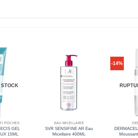
-14%
 STOCK
RUPTU
NTI-POCHES
EAU MICELLAIRE
DE
ECIS GEL
SVR SENSIFINE AR Eau
DERMACEUT
EUX 15ML
Micellaire 400ML
Moussant