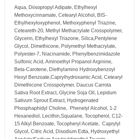
Aqua, Diisopropyl Adipate, Ethylhexyl
Methoxycinnamate, Cetearyl Alcohol, BIS-
Ethylhexyloxyphenol, Methoxyphenyl Triazine,
Ceteareth-20, Methyl Methacrylate Crosspolymer,
Glycerin, Ethylhexyl Triazone, Silica,Pentylene
Glycol, Dimethicone, Polymethyl Methacrylate,
Polyester-7, Niacinamide, Phenylbenzimidazole
Sulfonic Acid, Aminoethyl Propanol Arginine,
Beta-Carotene, Diethylamino Hydroxybenzoyl
Hexyl Benzoate,Caprylhydroxamic Acid, Cetearyl
Dimethicone Crosspolymer, Daucus Carrota
Sativa Root Extract, Glycine Soja Oil, Lepidum
Sativum Sprout Extract, Hydrogenated
Phosphaphidyl Choline, Phenetyl Alcohol, 1-2
Hexanediol, Lecithin,Squalane, Tocopherol, C12-
15 Alkyl Benzoate, Tocopheryl Acetate, Caprylyl
Glycol, Citric Acid, Disodium Edta, Hydroxyethyl