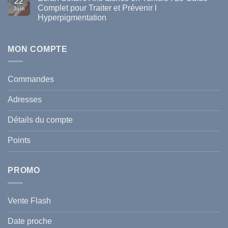
22
en
La
Complet pour Traiter et Prévenir l
Tunisie
Juin
vague
Hyperpigmentation
de
chaleur
Aucun
en
commentaire
Tunisie
sur
:
Écran
MON COMPTE
comment
Solaire
protéger
Anti
votre
taches
santé
en
et
Commandes
Tunisie
celle
:
de
Le
votre
Adresses
Guide
famille
Complet
durant
pour
l’été
Détails du compte
Traiter
2026
et
?
Prévenir
Points
l
Hyperpigmentation
PROMO
Vente Flash
Date proche