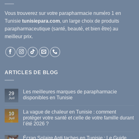
Vous trouverez sur votre
parapharmacie
numéro 1 en
Tunisie
tunisiepara.com
, un large choix de produits
parapharmaceutique (santé, beauté, et bien être) au
meilleur prix.
ARTICLES DE BLOG
Les meilleures marques de parapharmacie
29
disponibles en Tunisie
Juil
Aucun
commentaire
La vague de chaleur en Tunisie : comment
sur
10
Les
protéger votre santé et celle de votre famille durant
Juil
meilleures
l’été 2026 ?
marques
de
Aucun
parapharmacie
commentaire
disponibles
Écran Solaire Anti taches en Tunisie : Le Guide
sur