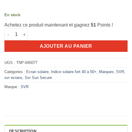
En stock
Achetez ce produit maintenant et gagnez
51
Points !
quantité de SVR Sun Secure Crème SPF 50+ 50ML
AJOUTER AU PANIER
UGS :
TNP-045077
Catégories :
Ecran solaire
,
Indice solaire fort 40 à 50+
,
Marques
,
SVR
,
svr ecrans
,
Svr Sun Secure
Marque :
SVR
DESCRIPTION