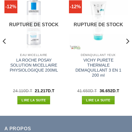
-12%
-12%
RUPTURE DE STOCK
RUPTURE DE STOCK
EAU MICELLAIRE
DÉMAQUILLANT YEUX
LA ROCHE POSAY
VICHY PURETE
SOLUTION MICELLAIRE
THERMALE
PHYSIOLOGIQUE 200ML
DEMAQUILLANT 3 EN 1
200 ml
Le
Le
Le
Le
24.110
D.T
21.217
D.T
41.650
D.T
36.652
D.T
prix
prix
prix
prix
l
initial
actuel
initial
actuel
LIRE LA SUITE
LIRE LA SUITE
était :
est :
était :
est :
7D.T.
24.110D.T.
21.217D.T.
41.650D.T.
36.652
A PROPOS