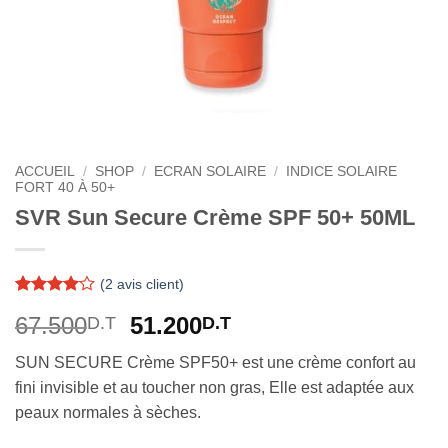
ACCUEIL
/
SHOP
/
ECRAN SOLAIRE
/
INDICE SOLAIRE
FORT 40 À 50+
SVR Sun Secure Crème SPF 50+ 50ML
(
2
avis client)
Noté
2
4
Le
Le
67.500
51.200
D.T
D.T
sur 5
basé sur
prix
prix
notations
SUN SECURE Crème SPF50+ est une crème confort au
initial
actuel
client
fini invisible et au toucher non gras, Elle est adaptée aux
était :
est :
peaux normales à sèches.
67.500D.T.
51.200D.T.