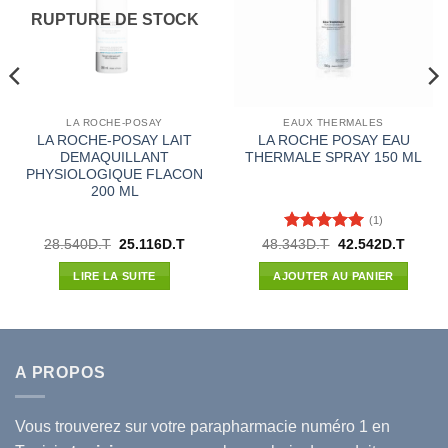
RUPTURE DE STOCK
LA ROCHE-POSAY
EAUX THERMALES
LA ROCHE-POSAY LAIT
LA ROCHE POSAY EAU
DEMAQUILLANT
THERMALE SPRAY 150 ML
PHYSIOLOGIQUE FLACON
200 ML
(1)
Note
5
sur
Le
Le
Le
Le
28.540
D.T
25.116
D.T
48.343
D.T
42.542
D.T
prix
prix
prix
prix
5
l
initial
actuel
initial
actuel
LIRE LA SUITE
AJOUTER AU PANIER
était :
est :
était :
est :
70D.T.
28.540D.T.
25.116D.T.
48.343D.T.
42.542
A PROPOS
Vous trouverez sur votre
parapharmacie
numéro 1 en