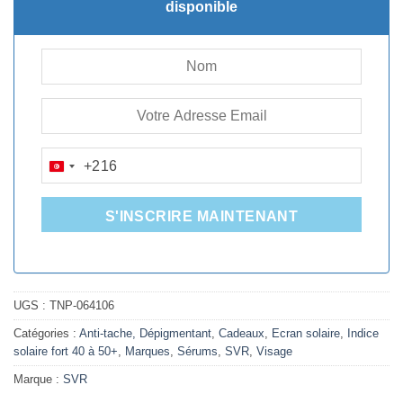
177.090D.T.
159.000D.T.
disponible
+216
TUNISIA
+216
S'INSCRIRE MAINTENANT
UGS :
TNP-064106
Catégories :
Anti-tache, Dépigmentant
,
Cadeaux
,
Ecran solaire
,
Indice
solaire fort 40 à 50+
,
Marques
,
Sérums
,
SVR
,
Visage
Marque :
SVR