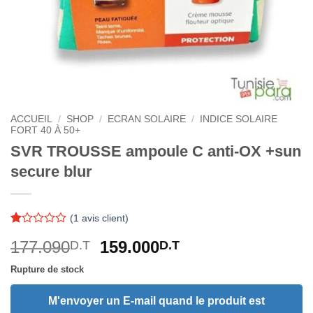
ACCUEIL
/
SHOP
/
ECRAN SOLAIRE
/
INDICE SOLAIRE
FORT 40 À 50+
SVR TROUSSE ampoule C anti-OX +sun
secure blur
(
1
avis client)
Noté
1
Le
Le
177.090
159.000
D.T
D.T
1
sur
prix
prix
5
Rupture de stock
initial
actuel
basé
sur
était :
est :
M'envoyer un E-mail quand le produit est
notation
client