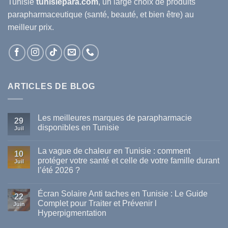
Tunisie
tunisiepara.com
, un large choix de produits
parapharmaceutique (santé, beauté, et bien être) au
meilleur prix.
ARTICLES DE BLOG
Les meilleures marques de parapharmacie
29
disponibles en Tunisie
Juil
Aucun
commentaire
La vague de chaleur en Tunisie : comment
sur
10
Les
protéger votre santé et celle de votre famille durant
Juil
meilleures
l’été 2026 ?
marques
de
Aucun
parapharmacie
commentaire
disponibles
Écran Solaire Anti taches en Tunisie : Le Guide
sur
22
en
La
Complet pour Traiter et Prévenir l
Tunisie
Juin
vague
Hyperpigmentation
de
chaleur
Aucun
en