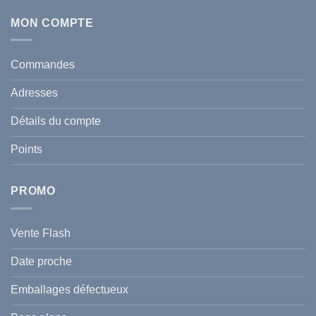
commentaire
Tunisie
sur
:
Écran
MON COMPTE
comment
Solaire
protéger
Anti
votre
taches
santé
en
et
Commandes
Tunisie
celle
:
de
Le
votre
Adresses
Guide
famille
Complet
durant
pour
l’été
Détails du compte
Traiter
2026
et
?
Prévenir
Points
l
Hyperpigmentation
PROMO
Vente Flash
Date proche
Emballages défectueux