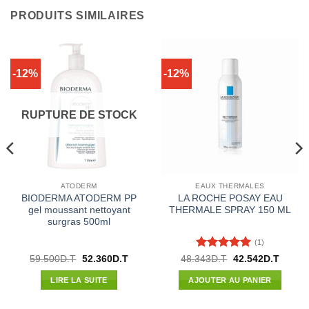
PRODUITS SIMILAIRES
-12%
-12%
RUPTURE DE STOCK
ATODERM
EAUX THERMALES
BIODERMA ATODERM PP
LA ROCHE POSAY EAU
gel moussant nettoyant
THERMALE SPRAY 150 ML
surgras 500ml
(1)
Note
5
sur
Le
Le
Le
Le
59.500
D.T
52.360
D.T
48.343
D.T
42.542
D.T
prix
prix
prix
prix
5
l
initial
actuel
initial
actuel
LIRE LA SUITE
AJOUTER AU PANIER
était :
est :
était :
est :
92D.T.
59.500D.T.
52.360D.T.
48.343D.T.
42.542