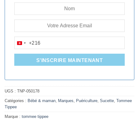
+216
TUNISIA
+216
S'INSCRIRE MAINTENANT
UGS :
TNP-050178
Catégories :
Bébé & maman
,
Marques
,
Puériculture
,
Sucette
,
Tommee
Tippee
Marque :
tommee tippee