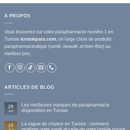
A PROPOS
Vous trouverez sur votre
parapharmacie
numéro 1 en
Tunisie
tunisiepara.com
, un large choix de produits
parapharmaceutique (santé, beauté, et bien être) au
meilleur prix.
ARTICLES DE BLOG
Les meilleures marques de parapharmacie
29
disponibles en Tunisie
Juil
Aucun
commentaire
La vague de chaleur en Tunisie : comment
sur
10
Les
protéger votre santé et celle de votre famille durant
Juil