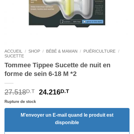
ACCUEIL
/
SHOP
/
BÉBÉ & MAMAN
/
PUÉRICULTURE
/
SUCETTE
Tommee Tippee Sucette de nuit en
forme de sein 6-18 M *2
Le
Le
27.518
24.216
D.T
D.T
prix
prix
Rupture de stock
initial
actuel
était :
est :
M'envoyer un E-mail quand le produit est
27.518D.T.
24.216D.T.
disponible