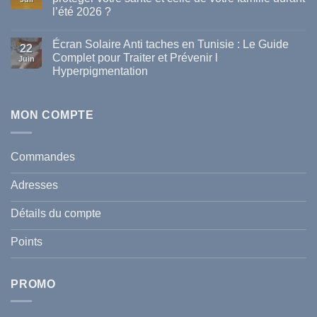
meilleures
l’été 2026 ?
marques
de
Aucun
parapharmacie
commentaire
disponibles
Écran Solaire Anti taches en Tunisie : Le Guide
sur
22
en
La
Complet pour Traiter et Prévenir l
Tunisie
Juin
vague
Hyperpigmentation
de
chaleur
Aucun
en
commentaire
Tunisie
sur
:
Écran
MON COMPTE
comment
Solaire
protéger
Anti
votre
taches
santé
en
et
Commandes
Tunisie
celle
:
de
Le
votre
Adresses
Guide
famille
Complet
durant
pour
l’été
Détails du compte
Traiter
2026
et
?
Prévenir
Points
l
Hyperpigmentation
PROMO