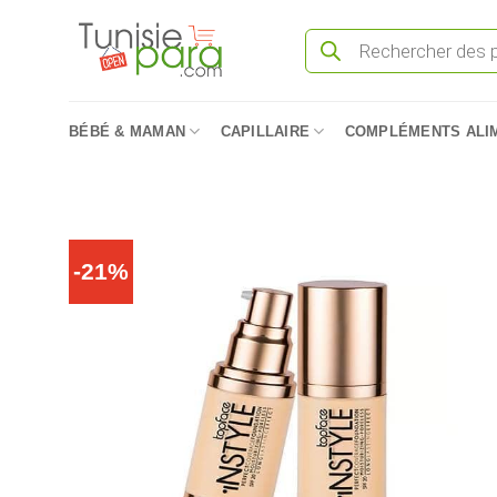
Passer
Recherche
au
de
produits
contenu
BÉBÉ & MAMAN
CAPILLAIRE
COMPLÉMENTS ALI
-21%