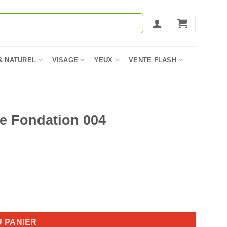
& NATUREL
VISAGE
YEUX
VENTE FLASH
ge Fondation 004
U PANIER