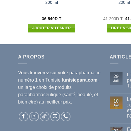
200 ml
200ml
Le
Le
36.540
D.T
41.200
D.T
41
prix
pri
actuel
init
AJOUTER AU PANIER
LIRE LA SU
est :
étai
.
33.000D.T.
41.
A PROPOS
ARTICL
Vous trouverez sur votre
parapharmacie
L
29
numéro 1 en Tunisie
tunisiepara.com
,
p
Juil
T
un large choix de produits
Au
parapharmaceutique (santé, beauté, et
co
L
sur
10
bien être) au meilleur prix.
Le
:
Juil
mei
et
ma
de
l’
pa
dis
Au
en
co
Éc
sur
Tun