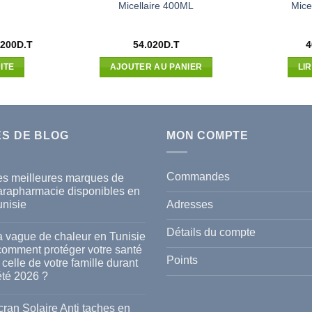
Micellaire 400ML
Mice
Le
.200
D.T
54.020
D.T
4
x
prix
ial
actuel
ITE
AJOUTER AU PANIER
LI
t :
est :
200D.T.
41.200D.T.
ES DE BLOG
MON COMPTE
Commandes
es meilleures marques de
arapharmacie disponibles en
Adresses
unisie
cun
mmentaire
Détails du compte
a vague de chaleur en Tunisie
s
 comment protéger votre santé
lleures
Points
 celle de votre famille durant
rques
été 2026 ?
rapharmacie
ponibles
cun
mmentaire
ran Solaire Anti taches en
isie