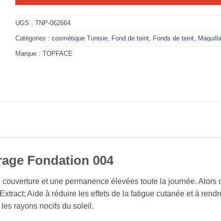
UGS :
TNP-062664
Catégories :
cosmétique Tunisie
,
Fond de teint
,
Fonds de teint
,
Maquill
Marque :
TOPFACE
erage Fondation 004
 couverture et une permanence élevées toute la journée. Alors 
xtract; Aide à réduire les effets de la fatigue cutanée et à rendr
les rayons nocifs du soleil.