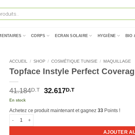
MENTAIRES
CORPS
ECRAN SOLAIRE
HYGIÈNE
BIO 
ACCUEIL
/
SHOP
/
COSMÉTIQUE TUNISIE
/
MAQUILLAGE
Topface Instyle Perfect Covera
Le
Le
41.184
32.617
D.T
D.T
prix
prix
En stock
initial
actuel
Achetez ce produit maintenant et gagnez
33
Points !
était :
est :
quantité de Topface Instyle Perfect Coverage Fondation 004
41.184D.T.
32.617D.T.
AJOUTER A