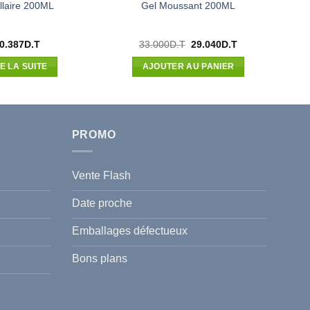
llaire 200ML
Gel Moussant 200ML
Le
Le
0.387
D.T
33.000
D.T
29.040
D.T
prix
prix
initial
actuel
RE LA SUITE
AJOUTER AU PANIER
était :
est :
33.000D.T.
29.040D.T.
PROMO
Vente Flash
Date proche
Emballages défectueux
Bons plans