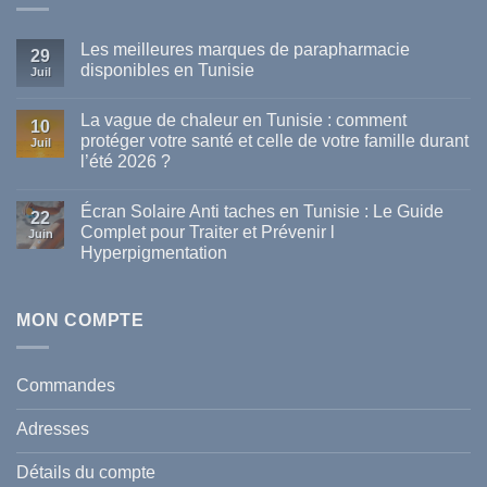
Les meilleures marques de parapharmacie
29
disponibles en Tunisie
Juil
Aucun
commentaire
La vague de chaleur en Tunisie : comment
sur
10
Les
protéger votre santé et celle de votre famille durant
Juil
meilleures
l’été 2026 ?
marques
de
Aucun
parapharmacie
commentaire
disponibles
Écran Solaire Anti taches en Tunisie : Le Guide
sur
22
en
La
Complet pour Traiter et Prévenir l
Tunisie
Juin
vague
Hyperpigmentation
de
chaleur
Aucun
en
commentaire
Tunisie
sur
:
Écran
MON COMPTE
comment
Solaire
protéger
Anti
votre
taches
santé
en
et
Commandes
Tunisie
celle
:
de
Le
votre
Adresses
Guide
famille
Complet
durant
pour
l’été
Détails du compte
Traiter
2026
et