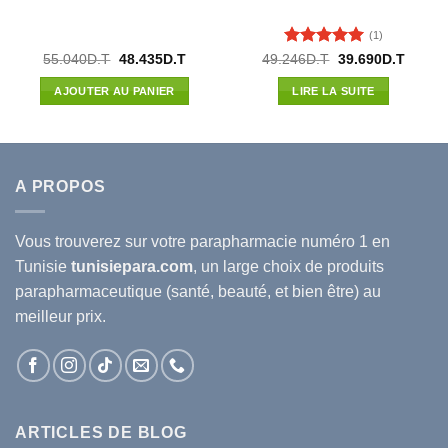
(1)
Note
5
sur
Le
Le
Le
Le
55.040
D.T
48.435
D.T
49.246
D.T
39.690
D.T
prix
prix
prix
prix
5
l
initial
actuel
initial
actuel
AJOUTER AU PANIER
LIRE LA SUITE
était :
est :
était :
est :
7D.T.
55.040D.T.
48.435D.T.
49.246D.T.
39.690
A PROPOS
Vous trouverez sur votre
parapharmacie
numéro 1 en
Tunisie
tunisiepara.com
, un large choix de produits
parapharmaceutique (santé, beauté, et bien être) au
meilleur prix.
ARTICLES DE BLOG