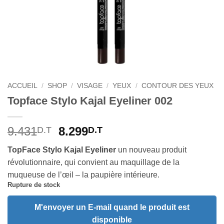
ACCUEIL
/
SHOP
/
VISAGE
/
YEUX
/
CONTOUR DES YEUX
Topface Stylo Kajal Eyeliner 002
Le
Le
9.431
8.299
D.T
D.T
prix
prix
TopFace Stylo Kajal Eyeliner
un nouveau produit
initial
actuel
révolutionnaire, qui convient au maquillage de la
était :
est :
muqueuse de l’œil – la paupière intérieure.
9.431D.T.
8.299D.T.
Rupture de stock
M'envoyer un E-mail quand le produit est
disponible