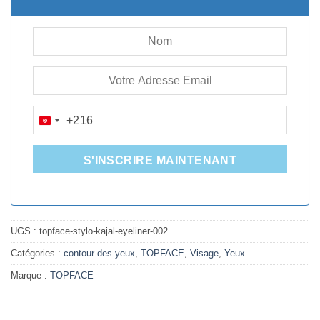
+216
TUNISIA
+216
S'INSCRIRE MAINTENANT
UGS :
topface-stylo-kajal-eyeliner-002
Catégories :
contour des yeux
,
TOPFACE
,
Visage
,
Yeux
Marque :
TOPFACE