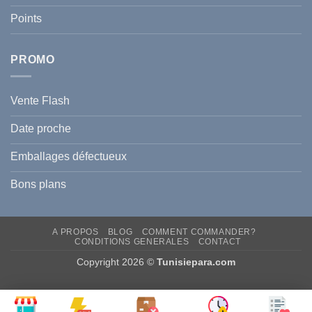
?
Prévenir
Points
l
Hyperpigmentation
PROMO
Vente Flash
Date proche
Emballages défectueux
Bons plans
A PROPOS
BLOG
COMMENT COMMANDER?
CONDITIONS GENERALES
CONTACT
Copyright 2026 ©
Tunisiepara.com