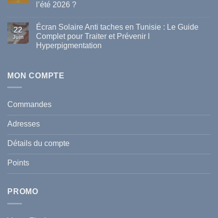
l’été 2026 ?
marques
de
Aucun
parapharmacie
commentaire
disponibles
Écran Solaire Anti taches en Tunisie : Le Guide
sur
22
en
La
Complet pour Traiter et Prévenir l
Tunisie
Juin
vague
Hyperpigmentation
de
chaleur
Aucun
en
commentaire
Tunisie
sur
:
Écran
MON COMPTE
comment
Solaire
protéger
Anti
votre
taches
santé
en
et
Commandes
Tunisie
celle
:
de
Le
votre
Adresses
Guide
famille
Complet
durant
pour
l’été
Détails du compte
Traiter
2026
et
?
Prévenir
Points
l
Hyperpigmentation
PROMO