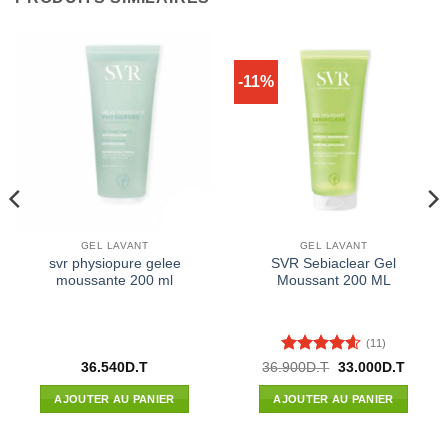
-11%
GEL LAVANT
GEL LAVANT
svr physiopure gelee
SVR Sebiaclear Gel
moussante 200 ml
Moussant 200 ML
(11)
Note
4.55
Le
Le
36.540
D.T
36.900
D.T
33.000
D.T
prix
prix
sur 5
l
initial
actuel
AJOUTER AU PANIER
AJOUTER AU PANIER
était :
est :
52D.T.
36.900D.T.
33.000