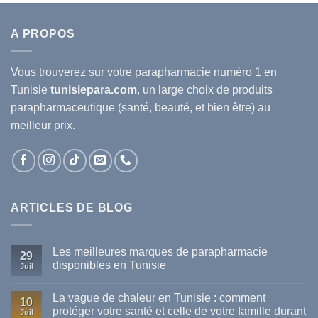
A PROPOS
Vous trouverez sur votre
parapharmacie
numéro 1 en
Tunisie
tunisiepara.com
, un large choix de produits
parapharmaceutique (santé, beauté, et bien être) au
meilleur prix.
ARTICLES DE BLOG
Les meilleures marques de parapharmacie
29
disponibles en Tunisie
Juil
Aucun
commentaire
La vague de chaleur en Tunisie : comment
sur
10
Les
protéger votre santé et celle de votre famille durant
Juil
meilleures