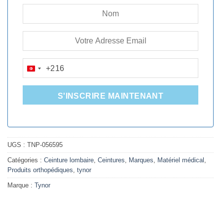
+216
TUNISIA
+216
S'INSCRIRE MAINTENANT
UGS :
TNP-056595
Catégories :
Ceinture lombaire
,
Ceintures
,
Marques
,
Matériel médical
,
Produits orthopédiques
,
tynor
Marque :
Tynor