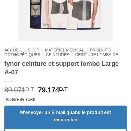
ACCUEIL
/
SHOP
/
MATÉRIEL MÉDICAL
/
PRODUITS
ORTHOPÉDIQUES
/
CEINTURES
/
CEINTURE LOMBAIRE
tynor ceinture et support lombo Large
A-07
Le
Le
89.971
79.174
D.T
D.T
prix
prix
Rupture de stock
initial
actuel
était :
est :
M'envoyer un E-mail quand le produit est
89.971D.T.
79.174D.T.
disponible