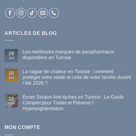
ARTICLES DE BLOG
Les meilleures marques de parapharmacie
29
disponibles en Tunisie
Juil
Aucun
commentaire
La vague de chaleur en Tunisie : comment
sur
10
Les
protéger votre santé et celle de votre famille durant
Juil
meilleures
l’été 2026 ?
marques
de
Aucun
parapharmacie
commentaire
disponibles
Écran Solaire Anti taches en Tunisie : Le Guide
sur
22
en
La
Complet pour Traiter et Prévenir l
Tunisie
Juin
vague
Hyperpigmentation
de
chaleur
Aucun
en
commentaire
Tunisie
sur
:
Écran
MON COMPTE
comment
Solaire
protéger
Anti