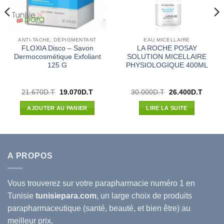
ANTI-TACHE, DÉPIGMENTANT
EAU MICELLAIRE
FLOXIA Disco – Savon
LA ROCHE POSAY
Dermocosmétique Exfoliant
SOLUTION MICELLAIRE
125 G
PHYSIOLOGIQUE 400ML
Le
Le
Le
Le
21.670
D.T
19.070
D.T
30.000
D.T
26.400
D.T
prix
prix
prix
prix
l
initial
actuel
initial
actuel
AJOUTER AU PANIER
LIRE LA SUITE
était :
est :
était :
est :
00D.T.
21.670D.T.
19.070D.T.
30.000D.T.
26.400
A PROPOS
Vous trouverez sur votre
parapharmacie
numéro 1 en
Tunisie
tunisiepara.com
, un large choix de produits
parapharmaceutique (santé, beauté, et bien être) au
meilleur prix.