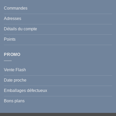
votre
taches
santé
en
et
Commandes
Tunisie
celle
:
de
Le
votre
Adresses
Guide
famille
Complet
durant
pour
l’été
Détails du compte
Traiter
2026
et
?
Prévenir
Points
l
Hyperpigmentation
PROMO
Vente Flash
Date proche
Emballages défectueux
Bons plans