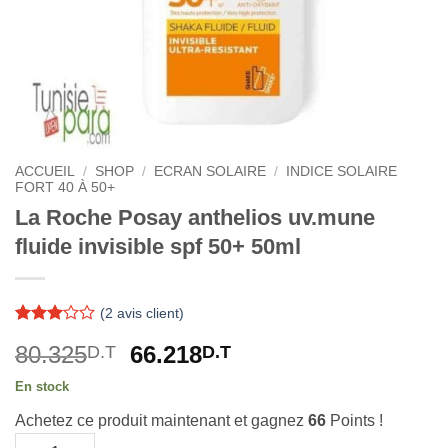
ACCUEIL
/
SHOP
/
ECRAN SOLAIRE
/
INDICE SOLAIRE
FORT 40 À 50+
La Roche Posay anthelios uv.mune
fluide invisible spf 50+ 50ml
(
2
avis client)
Noté
2
3
Le
Le
80.325
66.218
D.T
D.T
sur 5
basé
prix
prix
sur
En stock
initial
actuel
notations
client
Achetez ce produit maintenant et gagnez
66
Points !
était :
est :
quantité de La Roche Posay anthelios uv.mune fluide invisible 