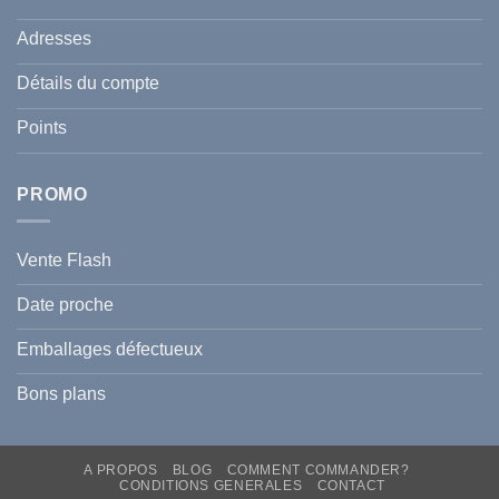
celle
:
de
Le
votre
Adresses
Guide
famille
Complet
durant
pour
l’été
Détails du compte
Traiter
2026
et
?
Prévenir
Points
l
Hyperpigmentation
PROMO
Vente Flash
Date proche
Emballages défectueux
Bons plans
A PROPOS
BLOG
COMMENT COMMANDER?
CONDITIONS GENERALES
CONTACT