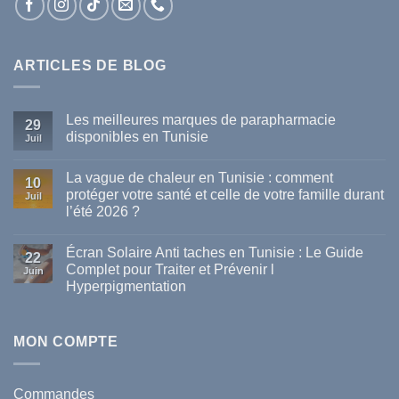
ARTICLES DE BLOG
Les meilleures marques de parapharmacie
29
disponibles en Tunisie
Juil
Aucun
commentaire
La vague de chaleur en Tunisie : comment
sur
10
Les
protéger votre santé et celle de votre famille durant
Juil
meilleures
l’été 2026 ?
marques
de
Aucun
parapharmacie
commentaire
disponibles
Écran Solaire Anti taches en Tunisie : Le Guide
sur
22
en
La
Complet pour Traiter et Prévenir l
Tunisie
Juin
vague
Hyperpigmentation
de
chaleur
Aucun
en
commentaire
Tunisie
sur
:
Écran
MON COMPTE
comment
Solaire
protéger
Anti
votre
taches
santé
en
et
Commandes
Tunisie