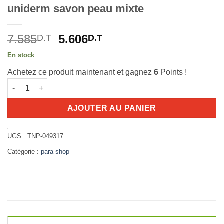
uniderm savon peau mixte
Le
Le
7.585
5.606
D.T
D.T
prix
prix
En stock
initial
actuel
Achetez ce produit maintenant et gagnez
6
Points !
était :
est :
quantité de uniderm savon peau mixte
7.585D.T.
5.606D.T.
AJOUTER AU PANIER
UGS :
TNP-049317
Catégorie :
para shop