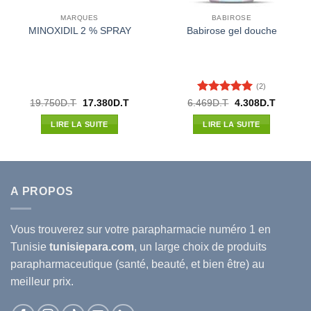
MARQUES
BABIROSE
MINOXIDIL 2 % SPRAY
Babirose gel douche
(2)
Note
5
sur
Le
Le
Le
Le
19.750
D.T
17.380
D.T
6.469
D.T
4.308
D.T
prix
prix
prix
prix
5
l
initial
actuel
initial
actuel
LIRE LA SUITE
LIRE LA SUITE
était :
est :
était :
est :
16D.T.
19.750D.T.
17.380D.T.
6.469D.T.
4.308D.
A PROPOS
Vous trouverez sur votre
parapharmacie
numéro 1 en
Tunisie
tunisiepara.com
, un large choix de produits
parapharmaceutique (santé, beauté, et bien être) au
meilleur prix.