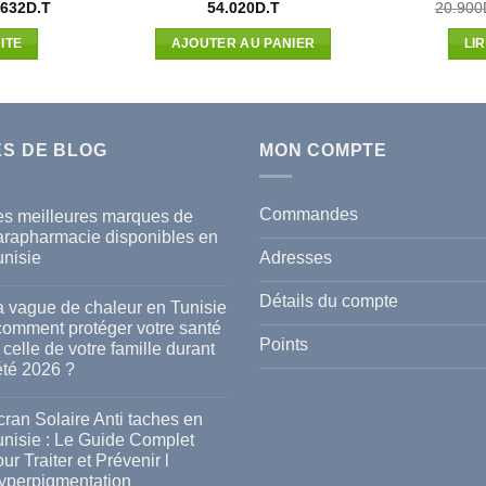
Le
.632
D.T
54.020
D.T
20.900
x
prix
ial
actuel
ITE
AJOUTER AU PANIER
LI
t :
est :
400D.T.
49.632D.T.
ES DE BLOG
MON COMPTE
Commandes
es meilleures marques de
arapharmacie disponibles en
Adresses
unisie
cun
mmentaire
Détails du compte
a vague de chaleur en Tunisie
s
 comment protéger votre santé
lleures
Points
 celle de votre famille durant
rques
été 2026 ?
rapharmacie
ponibles
cun
mmentaire
ran Solaire Anti taches en
isie
unisie : Le Guide Complet
gue
ur Traiter et Prévenir l
leur
yperpigmentation