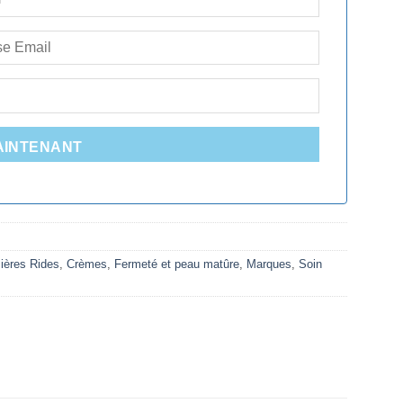
AINTENANT
ères Rides
,
Crèmes
,
Fermeté et peau matûre
,
Marques
,
Soin