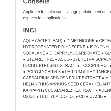
Conseils
Appliquer le matin sur le visage parfaitement nett
espacer les applications.
INCI
AQUA (WATER, EAU) ● DIMETHICONE ● CET
HYDROGENATED POLYDECENE ● ISONONYL I
SQUALANE ● DICAPRYLYL CARBONATE ● GLY
● STEARETH-21 ● ASCORBYL TETRAISOPALM
LECHLERI RESIN EXTRACT ● TOCOPHEROL
● POLYGLYCERIN-3 ● PARFUM (FRAGRANCE) 
CAESALPINIA SPINOSA FRUIT EXTRACT ● M
HELIANTHUS ANNUUS SEED CERA (HELIANT
KAPPAPHYCUS ALVAREZII EXTRACT ● ADEN
OXIDE ● t-BUTYL ALCOHOL ● CITRIC ACID ●