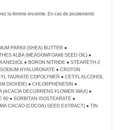
 chez la femme enceinte. En cas de picotements
UM PARKII (SHEA) BUTTER ●
HES ALBA (MEADOWFOAM) SEED OIL) ●
XANEDIOL ● BORON NITRIDE ● STEARETH-2
● SODIUM HYALURONATE ● CROTON
YL TAURATE COPOLYMER ● CETYL ALCOHOL
UM DIOXIDE) ● CHLORPHENESIN ●
RA (ACACIA DECURRENS FLOWER WAX) ●
60 ● SORBITAN ISOSTEARATE ●
A CACAO (COCOA) SEED EXTRACT) ● TIN