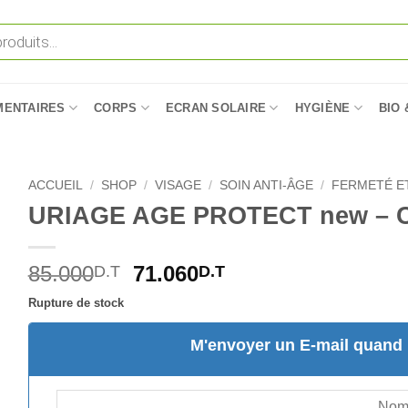
MENTAIRES
CORPS
ECRAN SOLAIRE
HYGIÈNE
BIO 
ACCUEIL
/
SHOP
/
VISAGE
/
SOIN ANTI-ÂGE
/
FERMETÉ E
URIAGE AGE PROTECT new – 
Le
Le
85.000
71.060
D.T
D.T
prix
prix
Rupture de stock
initial
actuel
était :
est :
M'envoyer un E-mail quand l
85.000D.T.
71.060D.T.