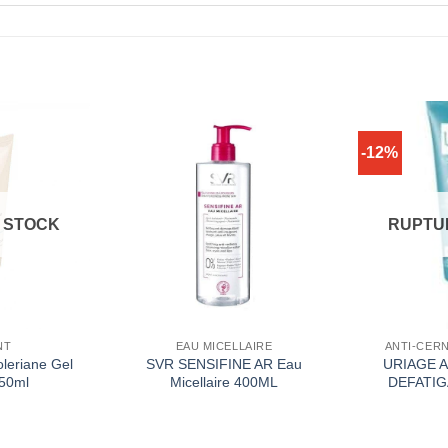
-12%
 STOCK
RUPTU
NT
EAU MICELLAIRE
ANTI-CERN
leriane Gel
SVR SENSIFINE AR Eau
URIAGE 
50ml
Micellaire 400ML
DEFATIG