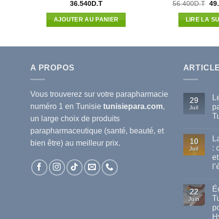
Le
Le
36.540
D.T
56.400
D.T
49
prix
pri
actuel
init
AJOUTER AU PANIER
LIRE LA SU
est :
étai
.
84.796D.T.
56.
A PROPOS
ARTICL
Vous trouverez sur votre
parapharmacie
L
29
numéro 1 en Tunisie
tunisiepara.com
,
p
Juil
T
un large choix de produits
Au
parapharmaceutique (santé, beauté, et
co
L
sur
10
bien être) au meilleur prix.
Le
:
Juil
mei
et
ma
de
l’
pa
dis
Au
en
co
Éc
sur
Tun
22
La
T
Juin
va
po
de
cha
H