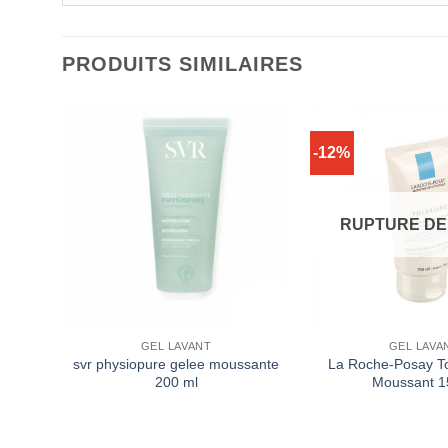
PRODUITS SIMILAIRES
-12%
CK
RUPTURE DE
GEL LAVANT
GEL LAVA
 Gel
svr physiopure gelee moussante
La Roche-Posay To
ml
200 ml
Moussant 1