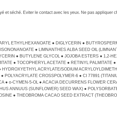
oyé et séché. Eviter le contact avec les yeux. Ne pas appliquer
EARYL ETHYLHEXANOATE ● DIGLYCERIN ● BUTYROSPERM
SONONANOATE ● LIMNANTHES ALBA SEED OIL (LIMNANT
CERIN ● BUTYLENE GLYCOL ● JOJOBA ESTERS ● 1,2-HE
ITATE ● TOCOPHERYL ACETATE ● RETINYL PALMITATE 
 ● HYDROXYETHYL ACRYLATE/SODIUM ACRYLOYLDIMETH
● POLYACRYLATE CROSSPOLYMER-6 ● CI 77891 (TITANI
ICA ● o-CYMEN-5-OL ● ACACIA DECURRENS FLOWER CE
HUS ANNUUS (SUNFLOWER) SEED WAX) ● POLYSORBATE 
OSINE ● THEOBROMA CACAO SEED EXTRACT (THEOBROM