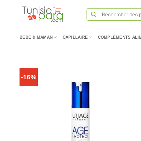
Passer
Recherche
au
de
produits
contenu
BÉBÉ & MAMAN
CAPILLAIRE
COMPLÉMENTS ALI
-16%