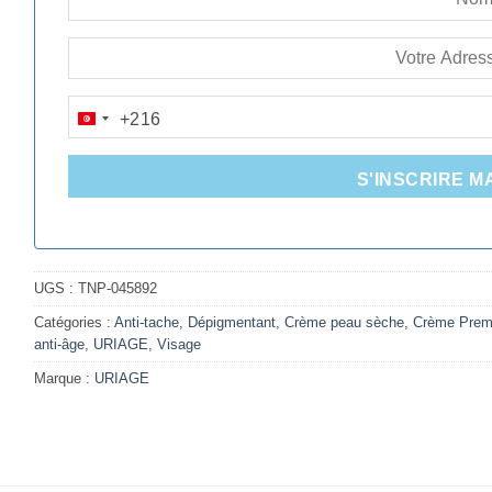
+216
TUNISIA
+216
S'INSCRIRE M
UGS :
TNP-045892
Catégories :
Anti-tache, Dépigmentant
,
Crème peau sèche
,
Crème Premi
anti-âge
,
URIAGE
,
Visage
Marque :
URIAGE