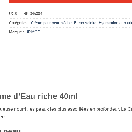
UGS :
TNP-045384
Catégories :
Crème pour peau sèche
,
Ecran solaire
,
Hydratation et nutri
Marque :
URIAGE
me d’Eau riche 40ml
ctueuse nourrit les peaux les plus assoiffées en profondeur. La
ée.
a peau