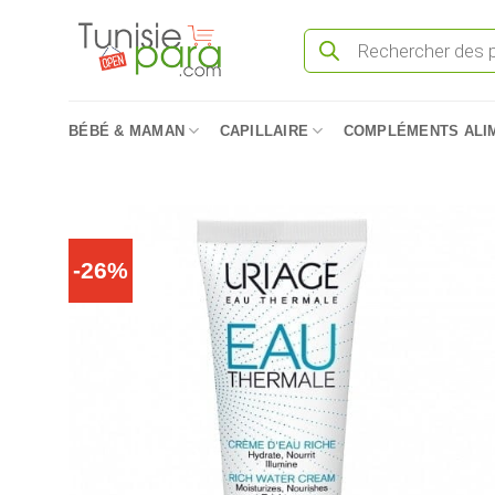
Passer
Recherche
au
de
produits
contenu
BÉBÉ & MAMAN
CAPILLAIRE
COMPLÉMENTS ALI
-26%