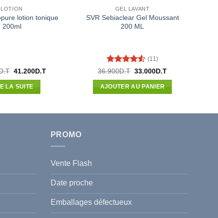
LOTION
GEL LAVANT
pure lotion tonique
SVR Sebiaclear Gel Moussant
200ml
200 ML
(11)
Note
4.55
Le
Le
Le
Le
D.T
41.200
D.T
36.900
D.T
33.000
D.T
prix
prix
prix
prix
sur 5
initial
actuel
initial
actuel
RE LA SUITE
AJOUTER AU PANIER
était :
est :
était :
est :
41.200D.T.
41.200D.T.
36.900D.T.
33.000D.T.
PROMO
Vente Flash
Date proche
Emballages défectueux