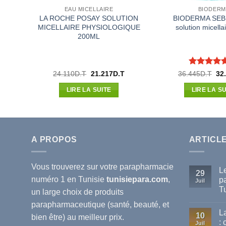
EAU MICELLAIRE
BIODERM
T
LA ROCHE POSAY SOLUTION
BIODERMA SEB
MICELLAIRE PHYSIOLOGIQUE
solution micell
 200
200ML
Note
5
su
Le
Le
Le
Le
24.110
D.T
21.217
D.T
36.445
D.T
32
prix
prix
prix
pri
5
actuel
initial
actuel
init
LIRE LA SUITE
LIRE LA SU
est :
était :
est :
étai
.
25.116D.T.
24.110D.T.
21.217D.T.
36.
A PROPOS
ARTICL
Vous trouverez sur votre
parapharmacie
L
29
numéro 1 en Tunisie
tunisiepara.com
,
p
Juil
T
un large choix de produits
Au
parapharmaceutique (santé, beauté, et
co
L
sur
10
bien être) au meilleur prix.
Le
:
Juil
mei