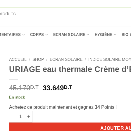
MENTAIRES
CORPS
ECRAN SOLAIRE
HYGIÈNE
BIO 
ACCUEIL
/
SHOP
/
ECRAN SOLAIRE
/
INDICE SOLAIRE MOY
URIAGE eau thermale Crème d’E
Le
Le
45.170
33.649
D.T
D.T
prix
prix
En stock
initial
actuel
Achetez ce produit maintenant et gagnez
34
Points !
était :
est :
quantité de URIAGE eau thermale Crème d'Eau riche 40ml
45.170D.T.
33.649D.T.
AJOUTER A