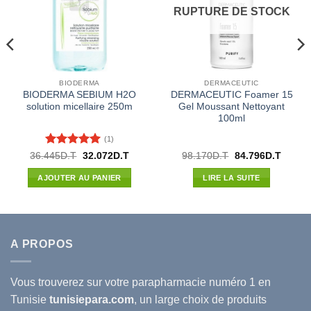
RUPTURE DE STOCK
BIODERMA
DERMACEUTIC
BIODERMA SEBIUM H2O
DERMACEUTIC Foamer 15
solution micellaire 250m
Gel Moussant Nettoyant
100ml
(1)
Note
5
sur
Le
Le
Le
Le
36.445
D.T
32.072
D.T
98.170
D.T
84.796
D.T
prix
prix
prix
prix
5
l
initial
actuel
initial
actuel
AJOUTER AU PANIER
LIRE LA SUITE
était :
est :
était :
est :
32D.T.
36.445D.T.
32.072D.T.
98.170D.T.
84.796
A PROPOS
Vous trouverez sur votre
parapharmacie
numéro 1 en
Tunisie
tunisiepara.com
, un large choix de produits