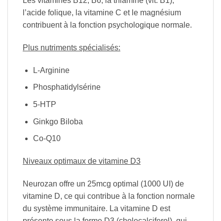
Les vitamines B12, B6, la thiamine (vit. B1),
l’acide folique, la vitamine C et le magnésium
contribuent à la fonction psychologique normale.
Plus nutriments spécialisés:
L-Arginine
Phosphatidylsérine
5-HTP
Ginkgo Biloba
Co-Q10
Niveaux optimaux de vitamine D3
Neurozan offre un 25mcg optimal (1000 UI) de
vitamine D, ce qui contribue à la fonction normale
du système immunitaire. La vitamine D est
présente sous la forme D3 (cholecalciferol), qui