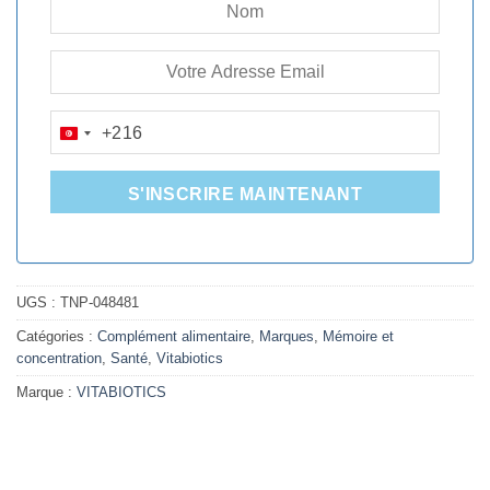
+216
TUNISIA
+216
S'INSCRIRE MAINTENANT
UGS :
TNP-048481
Catégories :
Complément alimentaire
,
Marques
,
Mémoire et
concentration
,
Santé
,
Vitabiotics
Marque :
VITABIOTICS