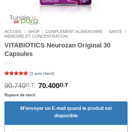
ACCUEIL
/
SHOP
/
COMPLÉMENT ALIMENTAIRE
/
SANTÉ
/
MÉMOIRE ET CONCENTRATION
VITABIOTICS Neurozan Original 30
Capsules
(
1
avis client)
Noté
1
5
sur
Le
Le
90.740
70.400
D.T
D.T
5 basé sur
notation
prix
prix
client
Rupture de stock
initial
actuel
était :
est :
M'envoyer un E-mail quand le produit est
90.740D.T.
70.400D.T.
disponible