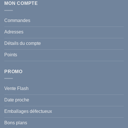
:
Écran
MON COMPTE
comment
Solaire
protéger
Anti
votre
taches
santé
en
et
Commandes
Tunisie
celle
:
de
Le
votre
Adresses
Guide
famille
Complet
durant
pour
l’été
Détails du compte
Traiter
2026
et
?
Prévenir
Points
l
Hyperpigmentation
PROMO
Vente Flash
Date proche
Emballages défectueux
Bons plans