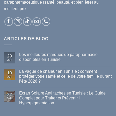
parapharmaceutique (santé, beauté, et bien être) au
meilleur prix.
ARTICLES DE BLOG
Les meilleures marques de parapharmacie
29
disponibles en Tunisie
Juil
Aucun
commentaire
La vague de chaleur en Tunisie : comment
sur
10
Les
protéger votre santé et celle de votre famille durant
Juil
meilleures
l’été 2026 ?
marques
de
Aucun
parapharmacie
commentaire
disponibles
Écran Solaire Anti taches en Tunisie : Le Guide
sur
22
en
La
Complet pour Traiter et Prévenir l
Tunisie
Juin
vague
Hyperpigmentation
de
chaleur
Aucun
en
commentaire
Tunisie
sur