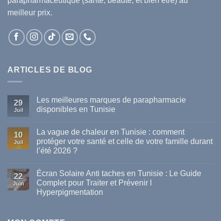
parapharmaceutique (santé, beauté, et bien être) au
meilleur prix.
ARTICLES DE BLOG
Les meilleures marques de parapharmacie
29
disponibles en Tunisie
Juil
Aucun
commentaire
La vague de chaleur en Tunisie : comment
sur
10
Les
protéger votre santé et celle de votre famille durant
Juil
meilleures
l’été 2026 ?
marques
de
Aucun
parapharmacie
commentaire
disponibles
Écran Solaire Anti taches en Tunisie : Le Guide
sur
22
en
La
Complet pour Traiter et Prévenir l
Tunisie
Juin
vague
Hyperpigmentation
de
chaleur
Aucun
en
commentaire
Tunisie
sur
: