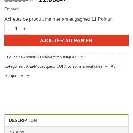
prix
prix
En stock
initial
actuel
Achetez ce produit maintenant et gagnez
11
Points !
était :
est :
quantité de VITAL Moustik Spray Antimoustique125ml
12.500D.T.
11.000D.T.
AJOUTER AU PANIER
UGS :
vital-moustik-spray-antimoustique125ml
Catégories :
Anti-Moustiques
,
CORPS
,
soins spécifiques
,
VITAL
Marque :
VITAL
DESCRIPTION
AVIS (0)