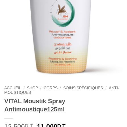
ACCUEIL
/
SHOP
/
CORPS
/
SOINS SPÉCIFIQUES
/
ANTI-
MOUSTIQUES
VITAL Moustik Spray
Antimoustique125ml
Le
Le
12.500
11.000
D.T
D.T