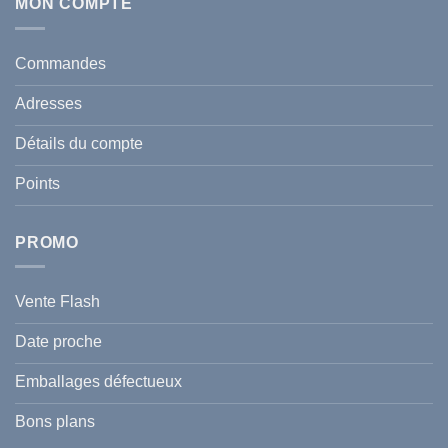
Écran
MON COMPTE
comment
Solaire
protéger
Anti
votre
taches
santé
en
et
Commandes
Tunisie
celle
:
de
Le
votre
Adresses
Guide
famille
Complet
durant
pour
l’été
Détails du compte
Traiter
2026
et
?
Prévenir
Points
l
Hyperpigmentation
PROMO
Vente Flash
Date proche
Emballages défectueux
Bons plans