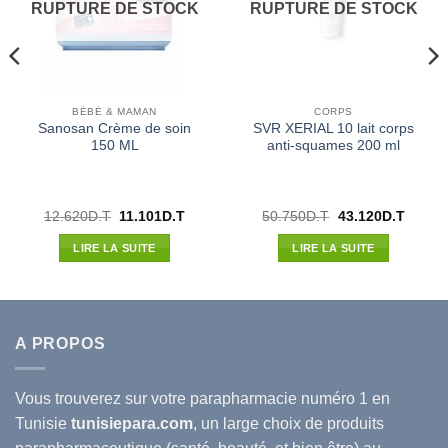
RUPTURE DE STOCK
RUPTURE DE STOCK
BÉBÉ & MAMAN
CORPS
Sanosan Crème de soin
SVR XERIAL 10 lait corps
150 ML
anti-squames 200 ml
Le
Le
Le
Le
12.620
D.T
11.101
D.T
50.750
D.T
43.120
D.T
prix
prix
prix
prix
l
initial
actuel
initial
actuel
LIRE LA SUITE
LIRE LA SUITE
était :
est :
était :
est :
40D.T.
12.620D.T.
11.101D.T.
50.750D.T.
43.120
A PROPOS
Vous trouverez sur votre
parapharmacie
numéro 1 en
Tunisie
tunisiepara.com
, un large choix de produits