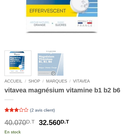
ACCUEIL
/
SHOP
/
MARQUES
/
VITAVEA
vitavea magnésium vitamine b1 b2 b6
(
2
avis client)
Noté
2
3
Le
Le
40.070
32.560
D.T
D.T
sur 5
basé
prix
prix
sur
En stock