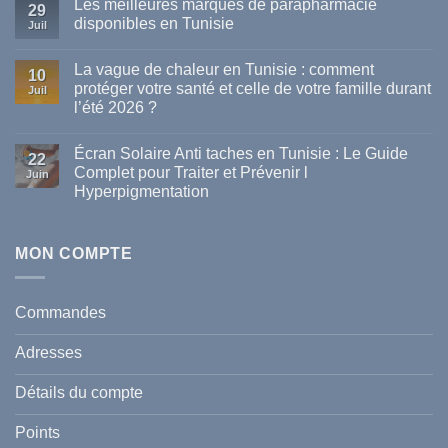
Les meilleures marques de parapharmacie
29
disponibles en Tunisie
Juil
Aucun
commentaire
La vague de chaleur en Tunisie : comment
sur
10
Les
protéger votre santé et celle de votre famille durant
Juil
meilleures
l’été 2026 ?
marques
de
Aucun
parapharmacie
commentaire
disponibles
Écran Solaire Anti taches en Tunisie : Le Guide
sur
22
en
La
Complet pour Traiter et Prévenir l
Tunisie
Juin
vague
Hyperpigmentation
de
chaleur
Aucun
en
commentaire
Tunisie
sur
:
Écran
MON COMPTE
comment
Solaire
protéger
Anti
votre
taches
santé
en
et
Commandes
Tunisie
celle
:
de
Le
votre
Adresses
Guide
famille
Complet
durant
pour
l’été
Détails du compte
Traiter
2026
et
?
Prévenir
Points
l
Hyperpigmentation