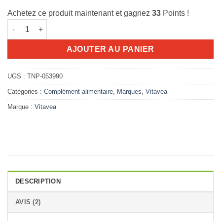
initial
actuel
notations
client
Achetez ce produit maintenant et gagnez
33
Points !
était :
est :
quantité de vitavea magnésium vitamine b1 b2 b6
40.070D.T.
32.560D.T.
AJOUTER AU PANIER
UGS :
TNP-053990
Catégories :
Complément alimentaire
,
Marques
,
Vitavea
Marque :
Vitavea
DESCRIPTION
AVIS (2)