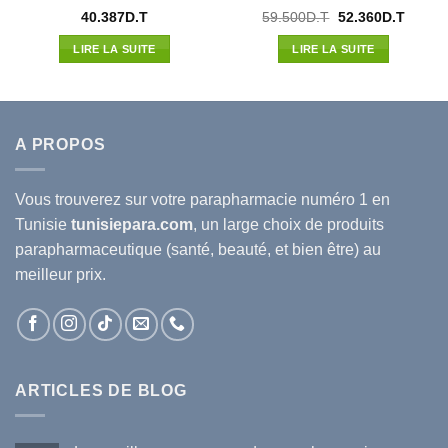
Le
Le
40.387
D.T
59.500
D.T
52.360
D.T
prix
prix
l
initial
actuel
LIRE LA SUITE
LIRE LA SUITE
était :
est :
6D.T.
59.500D.T.
52.360
A PROPOS
Vous trouverez sur votre
parapharmacie
numéro 1 en
Tunisie
tunisiepara.com
, un large choix de produits
parapharmaceutique (santé, beauté, et bien être) au
meilleur prix.
ARTICLES DE BLOG