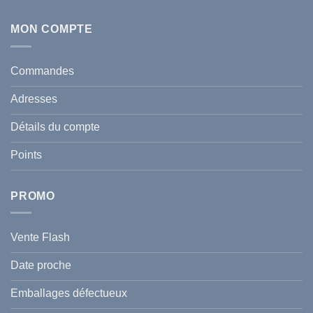
Aucun
en
commentaire
Tunisie
sur
:
Écran
MON COMPTE
comment
Solaire
protéger
Anti
votre
taches
santé
en
et
Commandes
Tunisie
celle
:
de
Le
votre
Adresses
Guide
famille
Complet
durant
pour
l’été
Détails du compte
Traiter
2026
et
?
Prévenir
Points
l
Hyperpigmentation
PROMO
Vente Flash
Date proche
Emballages défectueux