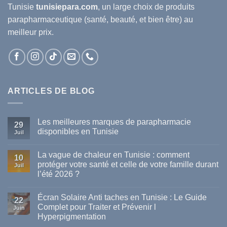
Tunisie
tunisiepara.com
, un large choix de produits
parapharmaceutique (santé, beauté, et bien être) au
meilleur prix.
ARTICLES DE BLOG
Les meilleures marques de parapharmacie
29
disponibles en Tunisie
Juil
Aucun
commentaire
La vague de chaleur en Tunisie : comment
sur
10
Les
protéger votre santé et celle de votre famille durant
Juil
meilleures
l’été 2026 ?
marques
de
Aucun
parapharmacie
commentaire
disponibles
Écran Solaire Anti taches en Tunisie : Le Guide
sur
22
en
La
Complet pour Traiter et Prévenir l
Tunisie
Juin
vague
Hyperpigmentation
de
chaleur