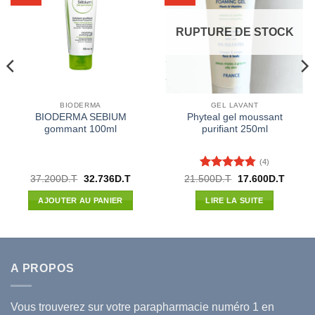
RUPTURE DE STOCK
BIODERMA
GEL LAVANT
BIODERMA SEBIUM
Phyteal gel moussant
gommant 100ml
purifiant 250ml
(4)
Note
4.75
Le
Le
Le
Le
37.200
D.T
32.736
D.T
21.500
D.T
17.600
D.T
prix
prix
prix
prix
sur 5
l
initial
actuel
initial
actuel
AJOUTER AU PANIER
LIRE LA SUITE
était :
est :
était :
est :
40D.T.
37.200D.T.
32.736D.T.
21.500D.T.
17.600
A PROPOS
Vous trouverez sur votre
parapharmacie
numéro 1 en