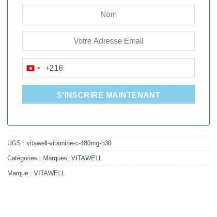
+216
TUNISIA
+216
S'INSCRIRE MAINTENANT
UGS :
vitawell-vitamine-c-480mg-b30
Catégories :
Marques
,
VITAWELL
Marque :
VITAWELL