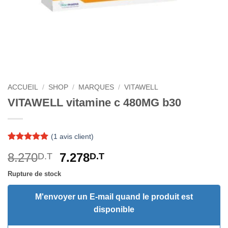
ACCUEIL
/
SHOP
/
MARQUES
/
VITAWELL
VITAWELL vitamine c 480MG b30
(
1
avis client)
Noté
1
5
sur
Le
Le
8.270
7.278
D.T
D.T
5 basé sur
notation
prix
prix
client
Rupture de stock
initial
actuel
était :
est :
M'envoyer un E-mail quand le produit est
8.270D.T.
7.278D.T.
disponible