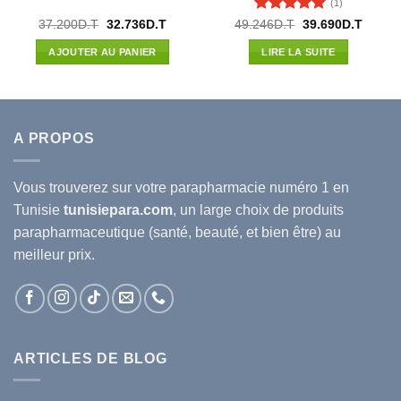
(1)
Note
5
sur
Le
Le
Le
Le
37.200
D.T
32.736
D.T
49.246
D.T
39.690
D.T
prix
prix
prix
prix
5
l
initial
actuel
initial
actuel
AJOUTER AU PANIER
LIRE LA SUITE
était :
est :
était :
est :
00D.T.
37.200D.T.
32.736D.T.
49.246D.T.
39.690
A PROPOS
Vous trouverez sur votre
parapharmacie
numéro 1 en
Tunisie
tunisiepara.com
, un large choix de produits
parapharmaceutique (santé, beauté, et bien être) au
meilleur prix.
ARTICLES DE BLOG