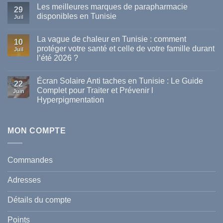
Les meilleures marques de parapharmacie
29
disponibles en Tunisie
Juil
Aucun
commentaire
La vague de chaleur en Tunisie : comment
sur
10
Les
protéger votre santé et celle de votre famille durant
Juil
meilleures
l’été 2026 ?
marques
de
Aucun
parapharmacie
commentaire
disponibles
Écran Solaire Anti taches en Tunisie : Le Guide
sur
22
en
La
Complet pour Traiter et Prévenir l
Tunisie
Juin
vague
Hyperpigmentation
de
chaleur
Aucun
en
commentaire
Tunisie
sur
:
Écran
MON COMPTE
comment
Solaire
protéger
Anti
votre
taches
santé
en
et
Commandes
Tunisie
celle
:
de
Le
votre
Adresses
Guide
famille
Complet
durant
pour
l’été
Détails du compte
Traiter
2026
et
?
Prévenir
Points
l