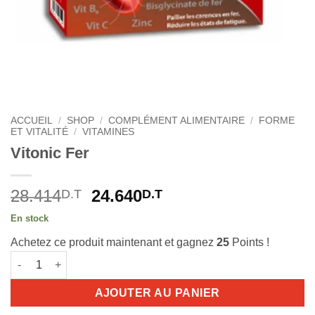
ACCUEIL
/
SHOP
/
COMPLÉMENT ALIMENTAIRE
/
FORME
ET VITALITÉ
/
VITAMINES
Vitonic Fer
Le
Le
28.414
24.640
D.T
D.T
prix
prix
En stock
initial
actuel
Achetez ce produit maintenant et gagnez
25
Points !
était :
est :
quantité de Vitonic Fer
28.414D.T.
24.640D.T.
AJOUTER AU PANIER