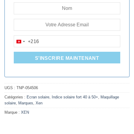
+216
TUNISIA
+216
S'INSCRIRE MAINTENANT
UGS :
TNP-054506
Catégories :
Ecran solaire
,
Indice solaire fort 40 à 50+
,
Maquillage
solaire
,
Marques
,
Xen
Marque :
XEN