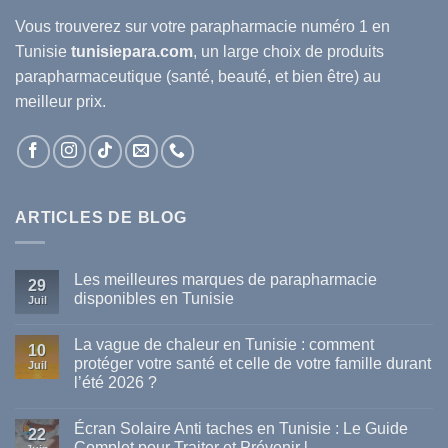
Vous trouverez sur votre
parapharmacie
numéro 1 en
Tunisie
tunisiepara.com
, un large choix de produits
parapharmaceutique (santé, beauté, et bien être) au
meilleur prix.
ARTICLES DE BLOG
Les meilleures marques de parapharmacie
29
disponibles en Tunisie
Juil
Aucun
commentaire
La vague de chaleur en Tunisie : comment
sur
10
Les
protéger votre santé et celle de votre famille durant
Juil
meilleures
l’été 2026 ?
marques
de
Aucun
parapharmacie
commentaire
disponibles
Écran Solaire Anti taches en Tunisie : Le Guide
sur
22
en
La
Complet pour Traiter et Prévenir l
Tunisie