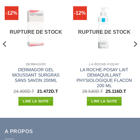
-12%
-12%
RUPTURE DE STOCK
RUPTURE DE STOCK
DERMAGOR
LA ROCHE-POSAY
DERMAGOR GEL
LA ROCHE-POSAY LAIT
MOUSSANT SURGRAS
DEMAQUILLANT
SANS SAVON 200ML
PHYSIOLOGIQUE FLACON
200 ML
Le
Le
Le
Le
24.400
D.T
21.472
D.T
28.540
D.T
25.116
D.T
prix
prix
prix
prix
initial
actuel
initial
actuel
LIRE LA SUITE
LIRE LA SUITE
était :
est :
était :
est :
24.400D.T.
21.472D.T.
28.540D.T.
25.116
A PROPOS