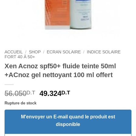
ACCUEIL
/
SHOP
/
ECRAN SOLAIRE
/
INDICE SOLAIRE
FORT 40 À 50+
Xen Acnoz spf50+ fluide teinte 50ml
+ACnoz gel nettoyant 100 ml offert
Le
Le
56.050
49.324
D.T
D.T
prix
prix
Rupture de stock
initial
actuel
était :
est :
M'envoyer un E-mail quand le produit est
56.050D.T.
49.324D.T.
disponible