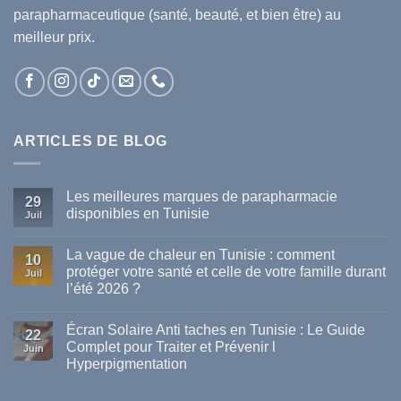
parapharmaceutique (santé, beauté, et bien être) au
meilleur prix.
ARTICLES DE BLOG
Les meilleures marques de parapharmacie
29
disponibles en Tunisie
Juil
Aucun
commentaire
La vague de chaleur en Tunisie : comment
sur
10
Les
protéger votre santé et celle de votre famille durant
Juil
meilleures
l’été 2026 ?
marques
de
Aucun
parapharmacie
commentaire
disponibles
Écran Solaire Anti taches en Tunisie : Le Guide
sur
22
en
La
Complet pour Traiter et Prévenir l
Tunisie
Juin
vague
Hyperpigmentation
de
chaleur
Aucun
en
commentaire
Tunisie