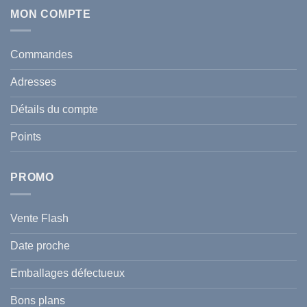
sur
:
Écran
MON COMPTE
comment
Solaire
protéger
Anti
votre
taches
santé
en
et
Commandes
Tunisie
celle
:
de
Le
votre
Adresses
Guide
famille
Complet
durant
pour
l’été
Détails du compte
Traiter
2026
et
?
Prévenir
Points
l
Hyperpigmentation
PROMO
Vente Flash
Date proche
Emballages défectueux
Bons plans