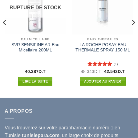
RUPTURE DE STOCK
EAU MICELLAIRE
EAUX THERMALES
SVR SENSIFINE AR Eau
LA ROCHE POSAY EAU
Micellaire 200ML
THERMALE SPRAY 150 ML
(1)
Note
5
sur
Le
Le
40.387
D.T
48.343
D.T
42.542
D.T
prix
prix
5
l
initial
actuel
LIRE LA SUITE
AJOUTER AU PANIER
était :
est :
36D.T.
48.343D.T.
42.542
A PROPOS
Vous trouverez sur votre
parapharmacie
numéro 1 en
Tunisie
tunisiepara.com
, un large choix de produits