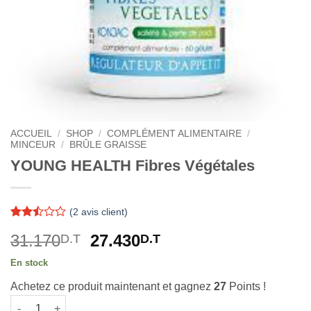
ACCUEIL
/
SHOP
/
COMPLÉMENT ALIMENTAIRE
/
MINCEUR
/
BRÛLE GRAISSE
YOUNG HEALTH Fibres Végétales
(
2
avis client)
Noté
2
Le
Le
31.170
27.430
D.T
D.T
2.5
sur 5
prix
prix
basé
En stock
initial
actuel
sur
notations
Achetez ce produit maintenant et gagnez
27
Points !
était :
est :
client
quantité de YOUNG HEALTH Fibres Végétales
31.170D.T.
27.430D.T.