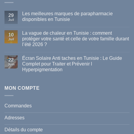
Les meilleures marques de parapharmacie
29
disponibles en Tunisie
Juil
Aucun
commentaire
La vague de chaleur en Tunisie : comment
sur
10
Les
protéger votre santé et celle de votre famille durant
Juil
meilleures
l’été 2026 ?
marques
de
Aucun
parapharmacie
commentaire
disponibles
Écran Solaire Anti taches en Tunisie : Le Guide
sur
22
en
La
Complet pour Traiter et Prévenir l
Tunisie
Juin
vague
Hyperpigmentation
de
chaleur
Aucun
en
commentaire
Tunisie
sur
:
Écran
MON COMPTE
comment
Solaire
protéger
Anti
votre
taches
santé
en
et
Commandes
Tunisie
celle
:
de
Le
votre
Adresses
Guide
famille
Complet
durant
pour
l’été
Détails du compte
Traiter
2026
et