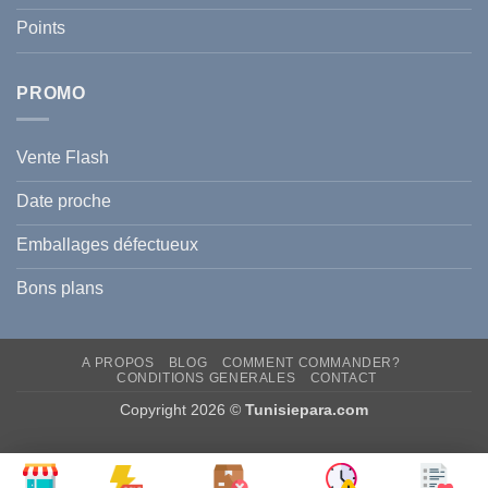
?
Prévenir
Points
l
Hyperpigmentation
PROMO
Vente Flash
Date proche
Emballages défectueux
Bons plans
A PROPOS
BLOG
COMMENT COMMANDER?
CONDITIONS GENERALES
CONTACT
Copyright 2026 ©
Tunisiepara.com