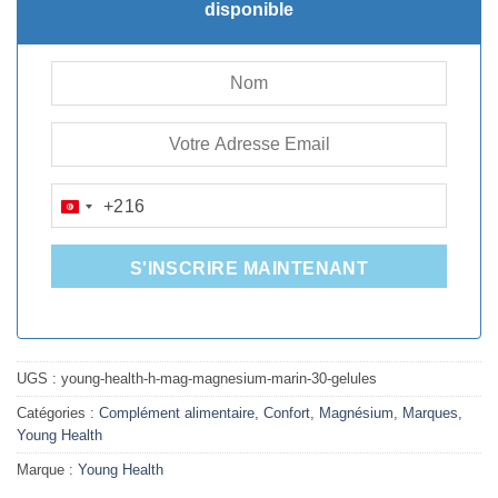
24.650D.T.
18.655D.T.
disponible
+216
TUNISIA
+216
S'INSCRIRE MAINTENANT
UGS :
young-health-h-mag-magnesium-marin-30-gelules
Catégories :
Complément alimentaire
,
Confort
,
Magnésium
,
Marques
,
Young Health
Marque :
Young Health