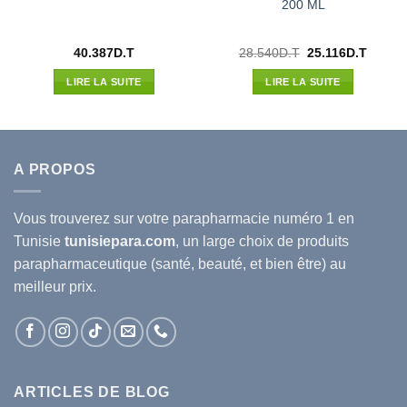
200 ML
Le
Le
40.387
D.T
28.540
D.T
25.116
D.T
prix
prix
l
initial
actuel
LIRE LA SUITE
LIRE LA SUITE
était :
est :
80D.T.
28.540D.T.
25.116
A PROPOS
Vous trouverez sur votre
parapharmacie
numéro 1 en
Tunisie
tunisiepara.com
, un large choix de produits
parapharmaceutique (santé, beauté, et bien être) au
meilleur prix.
ARTICLES DE BLOG