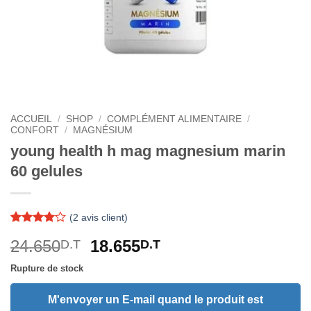
ACCUEIL
/
SHOP
/
COMPLÉMENT ALIMENTAIRE
/
CONFORT
/
MAGNÉSIUM
young health h mag magnesium marin
60 gelules
(
2
avis client)
Noté
2
4
Le
Le
24.650
18.655
D.T
D.T
sur 5
basé sur
prix
prix
notations
Rupture de stock
initial
actuel
client
était :
est :
M'envoyer un E-mail quand le produit est