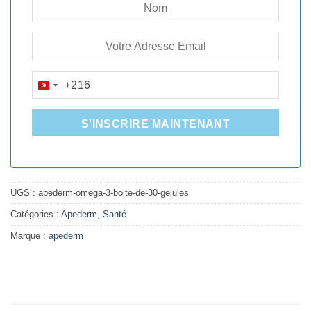
+216
TUNISIA
+216
S'INSCRIRE MAINTENANT
UGS :
apederm-omega-3-boite-de-30-gelules
Catégories :
Apederm
,
Santé
Marque :
apederm