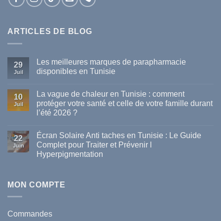
ARTICLES DE BLOG
Les meilleures marques de parapharmacie
29
disponibles en Tunisie
Juil
Aucun
commentaire
La vague de chaleur en Tunisie : comment
sur
10
Les
protéger votre santé et celle de votre famille durant
Juil
meilleures
l’été 2026 ?
marques
de
Aucun
parapharmacie
commentaire
disponibles
Écran Solaire Anti taches en Tunisie : Le Guide
sur
22
en
La
Complet pour Traiter et Prévenir l
Tunisie
Juin
vague
Hyperpigmentation
de
chaleur
Aucun
en
commentaire
Tunisie
sur
:
Écran
MON COMPTE
comment
Solaire
protéger
Anti
votre
taches
santé
en
et
Commandes
Tunisie
celle