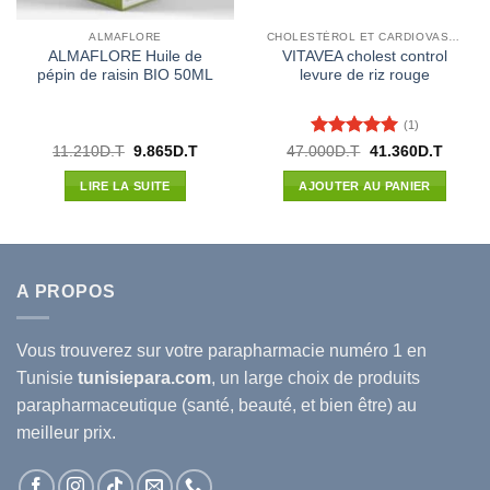
ALMAFLORE
CHOLESTÉROL ET CARDIOVASCULAIRE
ALMAFLORE Huile de
VITAVEA cholest control
pépin de raisin BIO 50ML
levure de riz rouge
(1)
Note
5
sur
Le
Le
Le
Le
11.210
D.T
9.865
D.T
47.000
D.T
41.360
D.T
prix
prix
prix
prix
5
l
initial
actuel
initial
actuel
LIRE LA SUITE
AJOUTER AU PANIER
était :
est :
était :
est :
8D.T.
11.210D.T.
9.865D.T.
47.000D.T.
41.360
A PROPOS
Vous trouverez sur votre
parapharmacie
numéro 1 en
Tunisie
tunisiepara.com
, un large choix de produits
parapharmaceutique (santé, beauté, et bien être) au
meilleur prix.