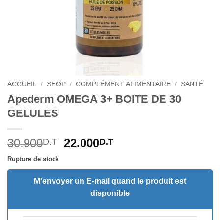
ACCUEIL
/
SHOP
/
COMPLÉMENT ALIMENTAIRE
/
SANTÉ
Apederm OMEGA 3+ BOITE DE 30
GELULES
Le
Le
30.900
22.000
D.T
D.T
prix
prix
Rupture de stock
initial
actuel
était :
est :
M'envoyer un E-mail quand le produit est
30.900D.T.
22.000D.T.
disponible