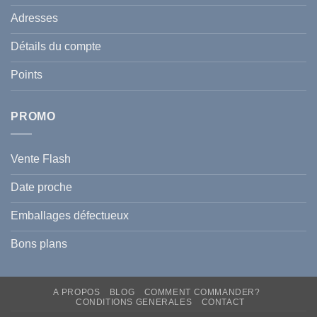
:
de
Le
votre
Adresses
Guide
famille
Complet
durant
pour
l’été
Détails du compte
Traiter
2026
et
?
Prévenir
Points
l
Hyperpigmentation
PROMO
Vente Flash
Date proche
Emballages défectueux
Bons plans
A PROPOS
BLOG
COMMENT COMMANDER?
CONDITIONS GENERALES
CONTACT