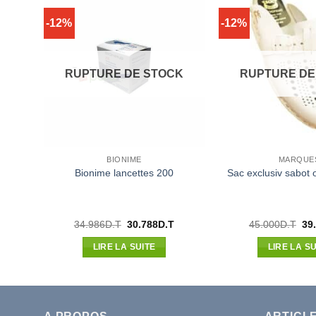
-12%
-12%
RUPTURE DE STOCK
RUPTURE DE
BIONIME
MARQUE
 75
Bionime lancettes 200
Sac exclusiv sabot 
es
Le
Le
Le
Le
34.986
D.T
30.788
D.T
45.000
D.T
39
prix
prix
prix
pri
actuel
initial
actuel
init
LIRE LA SUITE
LIRE LA SU
est :
était :
est :
étai
.
75.460D.T.
34.986D.T.
30.788D.T.
45.