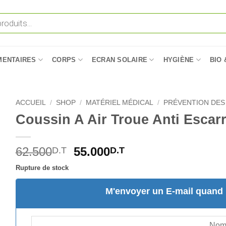
MENTAIRES
CORPS
ECRAN SOLAIRE
HYGIÈNE
BIO 
ACCUEIL
/
SHOP
/
MATÉRIEL MÉDICAL
/
PRÉVENTION DES
Coussin A Air Troue Anti Escar
Le
Le
62.500
55.000
D.T
D.T
prix
prix
Rupture de stock
initial
actuel
était :
est :
M'envoyer un E-mail quand l
62.500D.T.
55.000D.T.