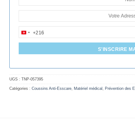
+216
TUNISIA
+216
S'INSCRIRE M
UGS :
TNP-057395
Catégories :
Coussins Anti-Esscare
,
Matériel médical
,
Prévention des E