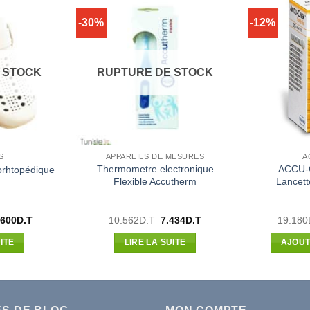
-30%
-12%
 STOCK
RUPTURE DE STOCK
S
APPAREILS DE MESURES
A
Thermometre electronique
ACCU-C
orhtopédique
Flexible Accutherm
Lancett
Le
Le
Le
.600
D.T
10.562
D.T
7.434
D.T
19.180
x
prix
prix
prix
ial
actuel
initial
actuel
ITE
LIRE LA SUITE
AJOUT
t :
est :
était :
est :
000D.T.
39.600D.T.
10.562D.T.
7.434D.T.