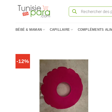
Passer
Recherche
au
de
produits
contenu
BÉBÉ & MAMAN
CAPILLAIRE
COMPLÉMENTS ALI
-12%