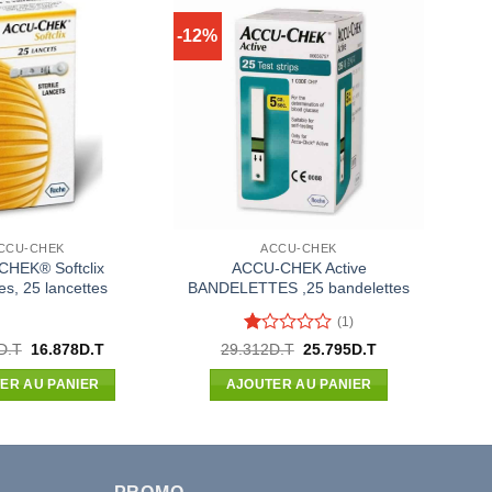
-12%
CCU-CHEK
ACCU-CHEK
HEK® Softclix
ACCU-CHEK Active
es, 25 lancettes
BANDELETTES ,25 bandelettes
(1)
Note
Le
Le
Le
Le
D.T
16.878
D.T
29.312
D.T
25.795
D.T
prix
prix
prix
prix
1
initial
actuel
initial
actuel
sur
ER AU PANIER
AJOUTER AU PANIER
était :
est :
était :
est :
5
19.180D.T.
16.878D.T.
29.312D.T.
25.795D.T.