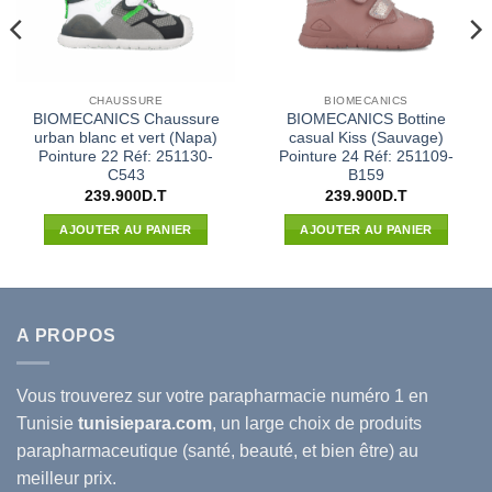
CHAUSSURE
BIOMECANICS
BIOMECANICS Chaussure
BIOMECANICS Bottine
urban blanc et vert (Napa)
casual Kiss (Sauvage)
Pointure 22 Réf: 251130-
Pointure 24 Réf: 251109-
C543
B159
239.900
D.T
239.900
D.T
AJOUTER AU PANIER
AJOUTER AU PANIER
A PROPOS
Vous trouverez sur votre
parapharmacie
numéro 1 en
Tunisie
tunisiepara.com
, un large choix de produits
parapharmaceutique (santé, beauté, et bien être) au
meilleur prix.