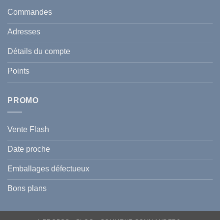
taches
santé
en
et
Commandes
Tunisie
celle
:
de
Le
votre
Adresses
Guide
famille
Complet
durant
pour
l’été
Détails du compte
Traiter
2026
et
?
Prévenir
Points
l
Hyperpigmentation
PROMO
Vente Flash
Date proche
Emballages défectueux
Bons plans