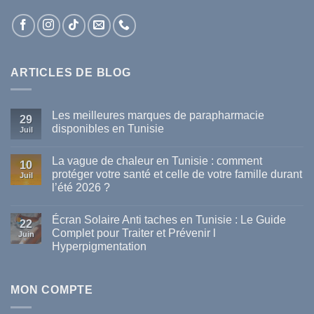
ARTICLES DE BLOG
Les meilleures marques de parapharmacie
29
disponibles en Tunisie
Juil
Aucun
commentaire
La vague de chaleur en Tunisie : comment
sur
10
Les
protéger votre santé et celle de votre famille durant
Juil
meilleures
l’été 2026 ?
marques
de
Aucun
parapharmacie
commentaire
disponibles
Écran Solaire Anti taches en Tunisie : Le Guide
sur
22
en
La
Complet pour Traiter et Prévenir l
Tunisie
Juin
vague
Hyperpigmentation
de
chaleur
Aucun
en
commentaire
Tunisie
sur
:
Écran
MON COMPTE
comment
Solaire
protéger
Anti
votre